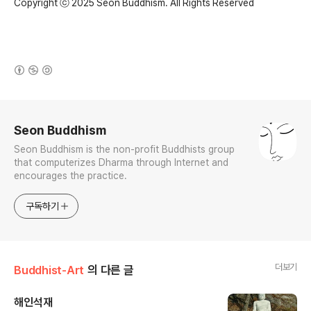
Copyright ⓒ 2025 Seon Buddhism. All Rights Reserved
(새창열림)
로그 정보
Seon Buddhism
Seon Buddhism is the non-profit Buddhists group
that computerizes Dharma through Internet and
encourages the practice.
구독하기
더보기
Buddhist-Art
의 다른 글
해인석재
글 내용