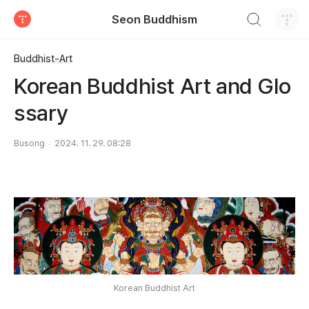
검색하기
Seon Buddhism
티스토리
Buddhist-Art
Korean Buddhist Art and Glo
ssary
Busong
2024. 11. 29. 08:28
Korean Buddhist Art