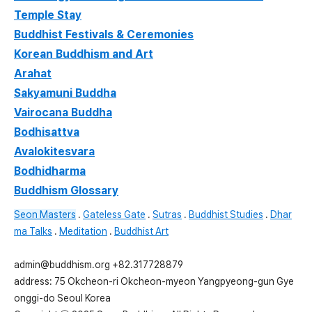
Temple Stay
Buddhist Festivals & Ceremonies
Korean Buddhism and Art
Arahat
Sakyamuni Buddha
Vairocana Buddha
Bodhisattva
Avalokitesvara
Bodhidharma
Buddhism Glossary
Seon Masters
.
Gateless Gate
.
Sutras
.
Buddhist Studies
.
Dhar
ma Talks
.
Meditation
.
Buddhist Art
admin@buddhism.org +82.317728879
address: 75 Okcheon-ri Okcheon-myeon Yangpyeong-gun Gye
onggi-do Seoul Korea