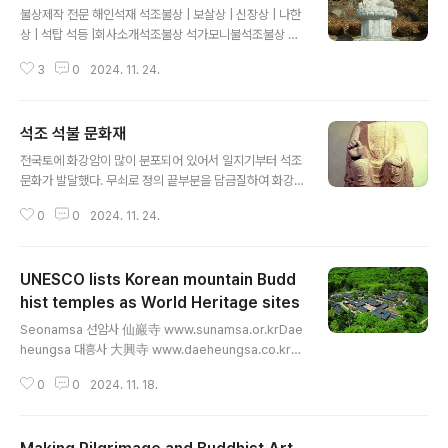
불상제작 전문 해인석재 석조불상 | 보살상 | 신장상 | 나한
상 | 석탑 석등 |회사소개석조불상 석가모니불석조불상 석
가모니불석조불상 석가모니불2008년 영주 부석사 무량
3
0
2024. 11. 24.
수전 우측 편 봉안 좌대포함 3미터아미타불 대구 통천사
봉안약사여래좌불 7척 총높이 350cm 경기도 남양주 흥
국사 봉안약사여래 총고 320cm 경주 안강 양동마을 봉안
석조 석불 문화재
석가여래불 백화암봉안경기도 양주군 주내면 유양리 산 4
글 내용
0번지석가여래불 백화암봉안경기도 양주군 주내면 유양리
전국토에 화강암이 많이 분포되어 있어서 일지기부터 석조
산 40번지약사여래불 높이 6척 180cm 표면처리 정잔다
문화가 발달했다. 무쇠로 정의 끝부분을 담금질하여 화강
듬약사여래불 높이 6척 180cm 좌대포함 3m비로자나불
암을 부드럽게 조형한 선배들의 불상을 볼 때마다 어깨에
높이 4자 황등석(호수매) 피부 마광처리석조불상 | 보살상
0
0
2024. 11. 24.
서 흐르는 강함 힘을 느낄 수 있다.오늘의 한 사람의 석공으
| 신장상 | 나한상 | 석탑 석등 |회사소개주소: 경기도 양평
로서, 사학적인 측면보다 나와 불상과 둘만이 대면하는 자
군 옥천면 옥천리 75HP: 01..
리에서 나오는 이야기를 앞으로 틈 나는 대로 엮어 나가고
UNESCO lists Korean mountain Budd
자 합니다. 여기에 올린 자료는 대부분 문화재 관리국 사이
트에서 참고한 것이며 누락된 부분은 첨가하였고 아직도
hist temples as World Heritage sites
글 내용
완전히 국보나 보물 지방 문화재에 등록된 불상에 대한 정
Seonamsa 선암사 仙巖寺 www.sunamsa.or.krDae
보가 일부 누락 되어 있거나 미흡한 점이 있습니다.http
heungsa 대흥사 大興寺 www.daeheungsa.co.krB
s://www.buddhas.kr 석조불상석조불상에 깃든 염원,
eopjusa 법주사 法住寺 beopjusa.orgMagoksa 마
천 년을 이어갈 불사(佛事) 독창적 융합이 작품은 단순히
0
0
2024. 11. 18.
곡사 麻谷寺 www.magoksa.or.krTongdosa 통도사
기존의 불상을 모방한 것이 아니라,..
通度寺 www.tongdosa.or.krBongjeongsa 봉정사
鳳停寺 www.bongjeongsa.orgBuseoksa 부석사