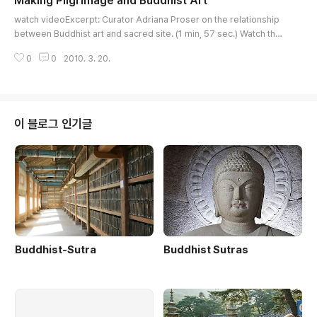
Making Pilgrimage and Buddhist Art
浮石寺 www.pusoksa.orgSeven ancient Korean
글 내용
mountain temples, which typify the way Buddhis
watch videoExcerpt: Curator Adriana Proser on the relationship
m in the country has merged with Indigenous be
between Buddhist art and sacred site. (1 min, 57 sec.) Watch the
liefs and styles, were listed as UNESCO worl..
complete program Learn more about 'Pilgrimage and Buddhist A
0
0
2010. 3. 20.
rt' Symposium, 4/17: The Art of PilgrimageNEW YORK, March 15,
2010 - Throughout the Buddhist world, the objects that resonate
most closely with Buddhist pilgrims are those related to the sacr
ed sites, the journ..
이 블로그 인기글
Buddhist-Sutra
Buddhist Sutras