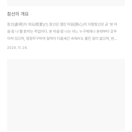
참선의 개요
참선(參禪)의 개요(槪要)(1) 참선은 열린 마음(開心)의 지향참선은 곧 '본 마
음·참 나'를 밝히는 작업이다. 본 마음·참 나는 어느 누구에게나 본래부터 갖추
어져 있으며, 청정무구하여 일찍이 티끌세간 속에서도 물든 일이 없으며, 완전
하다고 한다. 참선은 이러한 본 마음·참 나에 대한 확고한 인식 내지는 신심(信
2024. 11. 24.
心)에서 이루어져야 하며, 이는 올바른 참선의 선결조건이기도 하다. 다시 말해
서 비록 겉보기에는 좌선의 자세나 모습 혹은 생활선의 취지 등이 유사한 듯 보
인다 해도 불교의 참선과 여타 종교의 명상법과는 차이가 있는 것이다.사적(史
的)인 관점에서 볼 때, 참선 대중화의 기반을 닦은 이는 육조혜능(638~713)
스님이라고 할 수 있다. 육조스님은 결코 몸의 좌선을 강조하지도 않았으며, 마
음으로 화두드..