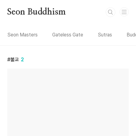
본문 바로가기
Seon Buddhism
Seon Masters
Gateless Gate
Sutras
Budd
불교
2