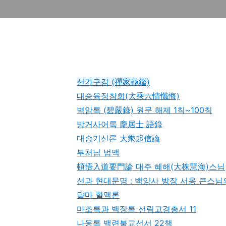
선가구감 (禪家龜鑑)
대승육정참회(大乘六情懺悔)
벽암록 (碧嚴錄) 원문 해제 1칙~100칙
방거사어록 龐居士 語錄
대승기신론 大乘起信論
부처님 법맥
頓悟入道要門論 대주 혜해(大株慧海)스님
선과 현대문명 : 백양사 방장 서옹 큰스님
달마 혈맥론
마조록과 백장록 선림고경총서 11
나옹록 백련불교선서 22책