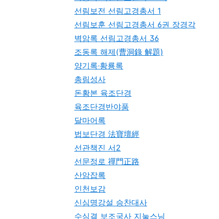
선림보전 선림고경총서 1
선림보훈 선림고경총서 6권 장경각
벽암록 선림고경총서 36
조동록 해제(曹洞錄 解題)
양기록·황룡록
총림성사
돈황본 육조단경
육조단경반야품
달마어록
법보단경 法寶壇經
선관책진 서2
선문정로 禪門正路
산암잡록
인천보감
신심명강설 승찬대사
수심결 보조국사 지눌스님