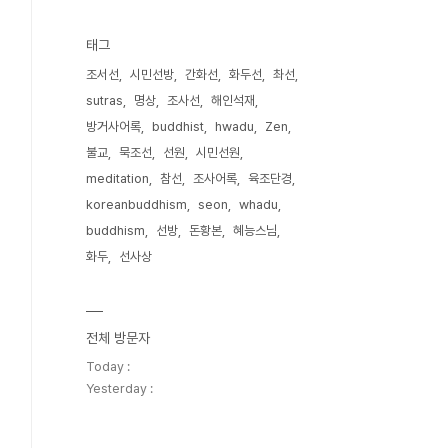
태그
조서선
시민선방
간화선
화두선
촤선
sutras
명상
조사선
해인석재
방거사어록
buddhist
hwadu
Zen
불교
묵조선
선원
시민선원
meditation
참선
조사어록
육조단경
koreanbuddhism
seon
whadu
buddhism
선방
돈황본
혜능스님
화두
선사상
전체 방문자
Today :
Yesterday :