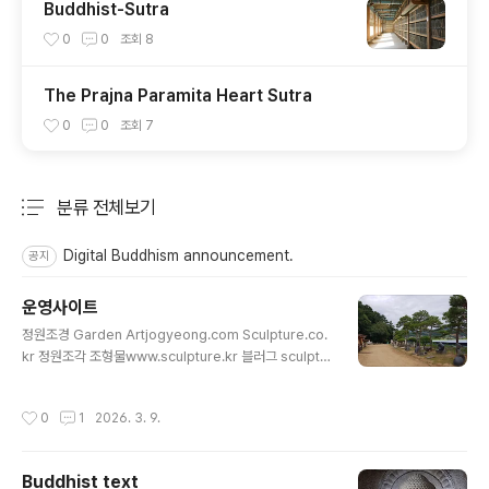
Buddhist-Sutra
0
0
조회
8
The Prajna Paramita Heart Sutra
0
0
조회
7
분류 전체보기
주요 글 목록
Digital Buddhism announcement.
공지
운영사이트
글 내용
정원조경 Garden Artjogyeong.com Sculpture.co.
kr 정원조각 조형물www.sculpture.kr 블러그 sculptu
re.kr정원조경www.arts.co.kr 블러그 arts.co.krGar
den Art www.gardens.co.kr 블로그 gardens.co.kr
작성시간
0
1
2026. 3. 9.
Seon Buddhismwww.buddhism.org 블러그 budd
hism.org디지털불교 kr.buddhism.org석조불상www.
buddhas.kr 블러그 buddhas.kr양평원두막www.wo
Buddhist text
ndumak.c..