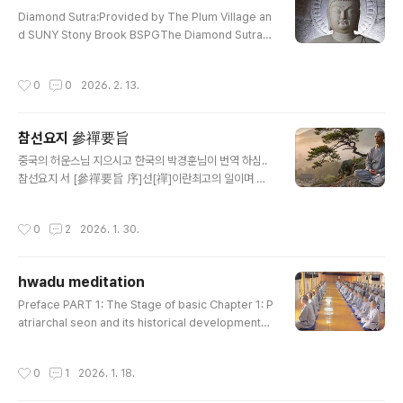
글 내용
Diamond Sutra:Provided by The Plum Village an
d SUNY Stony Brook BSPGThe Diamond SutraDi
amond Sutra :Translated from the Sanskrit by E
dward ConzeWonderful Dharma Lotus SutraThe
작성시간
0
0
2026. 2. 13.
Lotus Sutra : Translated By H. KernContemplatio
n Sutra : PrefaceCompassionate Lotus SutraCo
mpassionate Lotus Sutra : Chapter 16, 17The H
참선요지 參禪要旨
eart Sutra : E. ConzeThe Prajna Paramita Heart S
글 내용
utraHeart Wisdom Sutra: Also Heart Sut..
중국의 허운스님 지으시고 한국의 박경훈님이 번역 하심..
참선요지 서 [參禪要旨 序]선[禪]이란최고의 일이며 모
든 부처님의 정법안장[正法眼藏]이다.이 일은 말로 표현
할 수도 마음으로 생각할 수도 없음으로 생각으로미칠 수
작성시간
0
2
2026. 1. 30.
가 없다.달마 스님이 인도에서 오셔서「문자[文字]를 주장
하지 않고 곧 사람의마음을 가리켜 성품을 보아 부처를 이
룬다」고 하였으니 만약 어떤 사람이 바로 그 자리에서 알아
hwadu meditation
버리면 곧 법왕[法王]의 사랑하는 아들이 될 것이다앞으로
글 내용
는 인연을 따라 과거의 업[業]을 녹이고 다시 새로운 재앙
Preface PART 1: The Stage of basic Chapter 1: P
을 짖지말라. 타고난 비공[鼻孔]이 털끝만큼도 모자람이
atriarchal seon and its historical developmentT
없거니 자신의 옷속의구슬을 어찌 일찌기 잃어버림이 있겠
he Meaning and Currents of Patriarchal SeonTh
는가?원래 찾을 것이 없다.송대[宋代]에 와서사람들의 바
e History and Tradition of Korean SeonThe Hou
작성시간
0
1
2026. 1. 18.
탕이 점점 용열 하므로 조사[祖師]들 께서는그 증..
se Style of Korean Patriarchal SeonChapter 2: A
n outline of Ganhwa seonWhat is Ganhwa Seon?