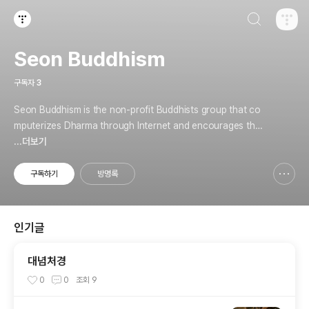
검색하기
티스토리
Seon Buddhism
구독자
3
Seon Buddhism is the non-profit Buddhists group that co
mputerizes Dharma through Internet and encourages the
practice.
...더보기
구독하기
방명록
신고하기 레이어
열기
인기글
대념처경
0
0
조회
9