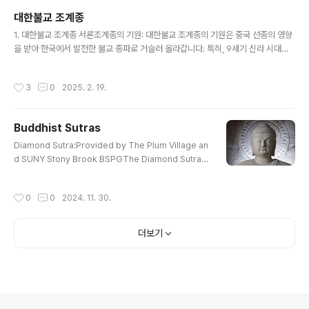
납니다: * 온라인 법회 및 명상: YouTube, Zoom, 팟캐스트 등을 통해 시간과 장소
대한불교 조계종
의 제약 없이 법문 스트리밍, 명상 지도, 온라인 법회 참여 가능 (예: 스님들의 유튜
글 내용
브 채널, 정토회 라이브). * 디..
1. 대한불교 조계종 서론조계종의 기원: 대한불교 조계종의 기원은 중국 선종의 영향
을 받아 한국에서 발전한 불교 종파로 거슬러 올라갑니다. 특히, 9세기 신라 시대
에 도의 국사(702-780)가 혜능 대사(638-713)의 법맥을 전파하면서 조계종
의 기초가 마련되었습니다. 도의 국사는 혜능의 제자인 선사 신수의 법을 받아, 한
작성시간
3
0
2025. 2. 19.
국 불교에 선종의 맥을 이어냈습니다. 이로 인해 조계종은 선(禪)의 전통을 중심으
로 발전하게 되었습니다. 그 후, 고려 시대에 이르러 지눌(1158-1210)과 보우(130
1-1382) 등의 큰 스님들이 조계종을 중흥시키며, 한국 불교의 주류로 자리잡게 되
Buddhist Sutras
었습니다. 명칭의 유래: 조계종의 '조계'는 중국 혜능 대사의 법호인 '조계(曹溪)'에
글 내용
서 유래되었습니다. 혜능은 중국 광동성의 조..
Diamond Sutra:Provided by The Plum Village an
d SUNY Stony Brook BSPGThe Diamond SutraDi
amond Sutra :Translated from the Sanskrit by E
dward ConzeWonderful Dharma Lotus SutraThe
작성시간
0
0
2024. 11. 30.
Lotus Sutra : Translated By H. KernContemplatio
n Sutra : PrefaceCompassionate Lotus SutraCo
mpassionate Lotus Sutra : Chapter 16, 17The H
더보기
eart Sutra : E. ConzeThe Prajna Paramita Heart S
utraHeart Wisdom Sutra: Also Heart Sut..