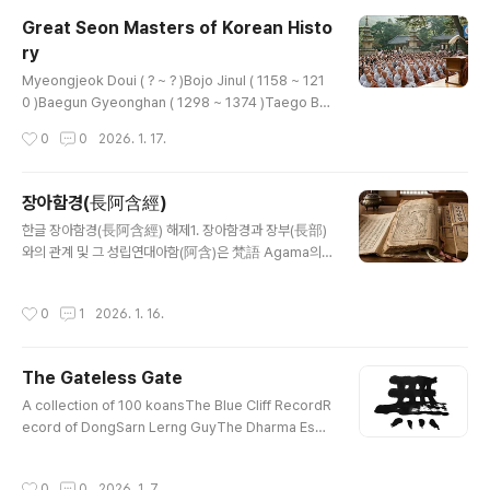
The Characteristics Ganhwa Seon has as Patria
Great Seon Masters of Korean Histo
rchal SeonThe Reason for the Emphasis in Ganh
ry
wa Seon on Originally Being Buddh..
글 내용
Myeongjeok Doui ( ? ~ ? )Bojo Jinul ( 1158 ~ 121
0 )Baegun Gyeonghan ( 1298 ~ 1374 )Taego Bo
u ( 1301 ~ 1382 )Naong Hyegeun ( 1320 ~ 1376 )
작성시간
0
0
2026. 1. 17.
Cheongheo Hyujeong ( 1520 ~ 1604 )Baekpa G
eungseon ( 1767 ~ 1852 )Choui Uisun ( 1786 ~ 1
866 )Gyeongheo Seong-U ( 1826 ~ 1912 )Yong
장아함경(長阿含經)
seong Jinjong ( 1864 ~ 1940 )Hangmyoung Gye
글 내용
한글 장아함경(長阿含經) 해제1. 장아함경과 장부(長部)
jong ( 1867 ~ 1929 )Mangong Wolmyeon ( 1871
와의 관계 및 그 성립연대아함(阿含)은 梵語 Agama의
~ 1946 )Hanam Jungwon ( 1876 ~ 1951 )Myori
음역(音譯)으로서 전(傳) · 교(敎) · 법귀(法歸)라는 뜻이
B..
다. 소승교의 총칭으로 사아함 중에서 비교적 장편을 모은
작성시간
0
1
2026. 1. 16.
것이 장아함(長阿含)이다.장아함경은 현존 장경 중 아함
부의 일부요, 세칭 長 · 中 · 雜 · 增一 등의 사아함경의 하
나로서 파알리語(Pali) 佛典 長部(Digha-nikaya)에 대
The Gateless Gate
응하는 북방 소전의 梵本(佛敎梵語原本)을 기본으로 하
글 내용
여 계빈국(?賓國) 삼장(三藏)인 불타야사(佛陀耶舍 Bu
A collection of 100 koansThe Blue Cliff RecordR
ddha-yasas)가 량주(凉州)의 축불념(竺佛念)과 함께
ecord of DongSarn Lerng GuyThe Dharma Esse
후진(後秦) 홍시(弘始) 16년(서기 413)에 왕의 명을 받아
ntials for Cultivating Stopping and Contemplatio
한문으로 번역한 것이다.이 장아함경을 현존 파알리어(語)
nThe Platform Sutra of the 6th Patriarch, Hui Nen
작성시간
0
0
2026. 1. 7.