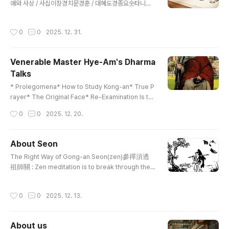
애와 사상 / 사십이장경치문경훈 / 대혜도경종요숫타니파
타 법정 / 불교의 체계적 이해대승기신론 / 정본수능엄경지
장보살본원경 / 숫타니파타중아함경 / 불설장아함경증일아
작성시간
0
0
2025. 12. 31.
함경 / 위빠사나입문대념처경 / 조선어능엄경고승전 / 붓다
의 생애와 사상사십이장경 / 치문경훈대혜도경종요 / 대승
기신론정본수능엄경 / 지장보살본원경숫타니파타 / 중아함
Venerable Master Hye-Am's Dharma
경불설장아함경 / 증일아함경장아함경 /FTP 자료실[DIR]
Talks
Korean/ 15-Aug-2009 23:55[DIR] Pali-Pripitaka
글 내용
-Bibles/ 14-Aug-2009 09:28[DIR] Publications/
* Prolegomena* How to Study Kong-an* True P
21-Aug-2009 17:12Ap..
rayer* The Original Face* Re-Examination Is th
e Faith* What to Love* Introduction * Bodhidhar
작성시간
0
0
2025. 12. 20.
ma : On Lineage1. Watch Your Mind2.A. Mind Mo
tives of the Pure and Tainted Dharma2.B. True
Mind Is Not Disclosed because of Delusion2.C.
About Seon
Good Dharma Is the Root of Enlightening3.A. Evi
글 내용
The Right Way of Gong-an Seon(zen)參禪須透
l Dharma Is the Root of Three Poisonous Minds
祖師關 : Zen meditation is to break through the
3.B. Original Face of Six Thieves..
Gateway to Patriarch (e.g. koan),妙悟要窮心路絕
: and delicate enlightenment ultimately demand
작성시간
0
0
2025. 12. 13.
s the stillness of mind.the scent of apricot tree
blossom塵勞迥脫事非常 : Getting out of dust an
d pain is not an ordinary matter.緊把繩頭做一場 :
About us
Play a round grabbing it tight.不經一番寒徹骨 : If