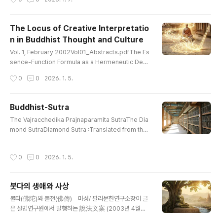
불전 ..
gThirteen Passes of Koans(Hwadu Meditation)E
ven existing dharmas must be discarded, So ho
w can we cling to Dharmas which don't exist!Col
The Locus of Creative Interpretatio
lection of Stone and SandThe Gateless GateTh
n in Buddhist Thought and Culture
e Ten Oxherding Pictures - Alleg..
글 내용
Vol. 1, February 2002Vol01_Abstracts.pdfThe Es
sence-Function Formula as a Hermeneutic Devi
ce: Korean and Chinese Commentaries on Awak
작성시간
0
0
2026. 1. 5.
ening Mahayana Faith (by Sung-bae Park) Vol01
_01_Sung-bae Park.pdfOntology and Self-Certa
inty in the prasannapada (by Bibhuti S. Yadav) Vo
Buddhist-Sutra
l01_02_Bibhuti S Yadav.pdfIntroduction of Buddh
글 내용
The Vajracchedika Prajnaparamita SutraThe Dia
ist Ethics into the Korean Peninsula (by Yong-kil
mond SutraDiamond Sutra :Translated from the
Cho) Vol01_03_Yong-kil Cho.pdf..
Sanskrit by Edward ConzeWonderful Dharma Lo
tus SutraThe Lotus Sutra :Translated By H. Kern
작성시간
0
0
2026. 1. 5.
Contemplation Sutra : AmitayusCompassionate
Lotus SutraCompassionate Lotus Sutra :Chapte
r 16, 17The Heart Sutra : E. Conze The Prajna Pa
붓다의 생애와 사상
ramita Heart SutraHeart Wisdom Sutra: Also He
글 내용
art SutraPrajna Paramita Heart SutraS..
불타(佛陀)와 불전(佛傳) 마성/ 팔리문헌연구소장이 글
은 설법연구원에서 발행하는 說法文案 (2003년 4월호),
pp.11-19에 게재된 것이다.1. 들어가는 말이번 호부터 "붓