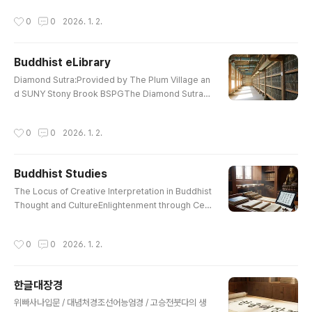
다의 생애와 사상"에 대하여 자세히 살펴보고자 합니다. 불
작성시간
0
0
2026. 1. 2.
교를 정확히 이해하기 위해서는 무엇보다도 먼저 붓다의
생애에 대한 이해가 선행되어야만 합니다. 그런데 한국의
불교계에서는 출가 · 재가를 막론하고, 붓다의 생애를 너무
Buddhist eLibrary
나 가볍게 여기거나 거의 무시해 온 것이 사실입니다. 특히
글 내용
재가 불자들은 붓다의 생애에 대하여 체계적으로 공부할
Diamond Sutra:Provided by The Plum Village an
기회를 갖지 못하고 있는 경우가 허다합니다.한국불교의
d SUNY Stony Brook BSPGThe Diamond SutraDi
문제점 가운데 하나인 기복적인 신앙과 잘못된 신앙 형태
amond Sutra :Translated from the Sanskrit by E
들은 붓다의 생애와 사상에 대한 이해 부족에서 야기된 것
dward ConzeWonderful Dharma Lotus SutraThe
작성시간
0
0
2026. 1. 2.
이 대부분입니다. 그러므로 붓다의 생..
Lotus Sutra : Translated By H. KernContemplatio
n Sutra : PrefaceCompassionate Lotus SutraCo
mpassionate Lotus Sutra : Chapter 16, 17The H
Buddhist Studies
eart Sutra : E. ConzeThe Prajna Paramita Heart S
글 내용
utraHeart Wisdom Sutra: Also Heart Sut..
The Locus of Creative Interpretation in Buddhist
Thought and CultureEnlightenment through Celi
bacy or Celibacy through Enlightenment?Celiba
cy and Salvation in Sir Gawain and the Green Kni
작성시간
0
0
2026. 1. 2.
ghtSaving“ Mahatma”GandhiThe Early Vinaya St
and on Monastic Sexual BehaviourIs Celibacy A
nachronistic?The Korean Buddhist Canon: A De
한글대장경
scriptive Catalogue, by Lancaster and ParkDoin
글 내용
g practice by Ganhwaseon in Amer..
위빠사나입문 / 대념처경조선어능엄경 / 고승전붓다의 생