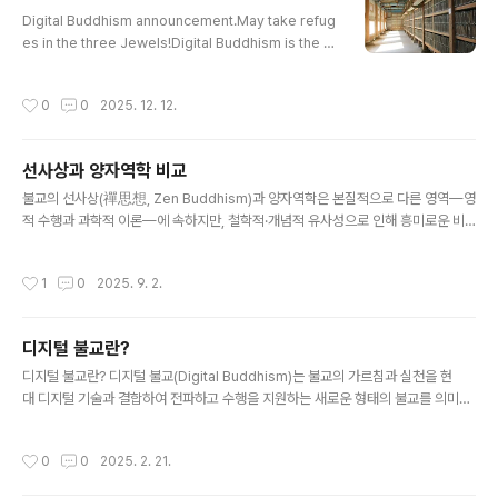
글 내용
apricot blossoms don’t once get over midwinte
Digital Buddhism announcement.May take refug
r coldn..
es in the three Jewels!Digital Buddhism is the n
on-profit Buddhists group that computerizes Dh
arma throughInternet and encourages the practi
작성시간
0
0
2025. 12. 12.
ce.In the contemporary physics, scientists are s
eeking for the things that can interactand work t
ogether in the impermanent relationships instea
선사상과 양자역학 비교
d of permanent things.Accordingly, the explorat
글 내용
ion objects of science ..
불교의 선사상(禪思想, Zen Buddhism)과 양자역학은 본질적으로 다른 영역—영
적 수행과 과학적 이론—에 속하지만, 철학적·개념적 유사성으로 인해 흥미로운 비
교가 가능합니다. 선사상은 직관적 깨달음과 현실의 본질을 직접 체험하는 데 초점을
맞추며, 양자역학은 물리적 세계의 근본적 행동을 확률과 관찰로 설명합니다. 아래에
작성시간
1
0
2025. 9. 2.
서 선사상과 양자역학의 주요 접점을 비교하며 간략히 정리하겠습니다. 1. **현실의
본질: 비실체성과 비결정성** - **선사상**: 선불교는 "공(空, Śūnyatā)" 개념을
강조하며, 모든 현상에 고정된 본질이나 실체가 없다고 봅니다. 현실은 고정되지 않
디지털 불교란?
고, 끊임없이 변화하며, 이를 직관적으로 깨닫는 것이 깨달음의 핵심입니다. 예를 들
글 내용
어, 선 수행은 언어나 개념을 초월해 현실을 ..
디지털 불교란? 디지털 불교(Digital Buddhism)는 불교의 가르침과 실천을 현
대 디지털 기술과 결합하여 전파하고 수행을 지원하는 새로운 형태의 불교를 의미합
니다. 인터넷, 소셜 미디어, 스마트폰 애플리케이션, 가상현실(VR), 메타버스 등 다양
한 디지털 도구와 플랫폼을 활용하여 불교를 현대 사회에 적응시키고, 전 세계 사람
작성시간
0
0
2025. 2. 21.
들에게 보다 쉽게 접근할 수 있도록 하는 현상입니다. 1. 디지털 불교의 주요 특징 디
지털 불교는 전통적인 불교를 디지털 환경에서 재해석하며 다음과 같은 형태로 나타