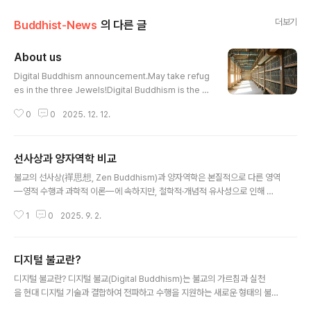
더보기
Buddhist-News
의 다른 글
About us
글 내용
Digital Buddhism announcement.May take refug
es in the three Jewels!Digital Buddhism is the n
on-profit Buddhists group that computerizes Dh
0
0
2025. 12. 12.
arma throughInternet and encourages the practi
ce.In the contemporary physics, scientists are s
eeking for the things that can interactand work t
선사상과 양자역학 비교
ogether in the impermanent relationships instea
글 내용
d of permanent things.Accordingly, the explorat
불교의 선사상(禪思想, Zen Buddhism)과 양자역학은 본질적으로 다른 영역
ion objects of science ..
—영적 수행과 과학적 이론—에 속하지만, 철학적·개념적 유사성으로 인해 흥
미로운 비교가 가능합니다. 선사상은 직관적 깨달음과 현실의 본질을 직접 체험
1
0
2025. 9. 2.
하는 데 초점을 맞추며, 양자역학은 물리적 세계의 근본적 행동을 확률과 관찰
로 설명합니다. 아래에서 선사상과 양자역학의 주요 접점을 비교하며 간략히 정
리하겠습니다. 1. **현실의 본질: 비실체성과 비결정성** - **선사상**: 선불
디지털 불교란?
교는 "공(空, Śūnyatā)" 개념을 강조하며, 모든 현상에 고정된 본질이나 실체
글 내용
가 없다고 봅니다. 현실은 고정되지 않고, 끊임없이 변화하며, 이를 직관적으로
디지털 불교란? 디지털 불교(Digital Buddhism)는 불교의 가르침과 실천
깨닫는 것이 깨달음의 핵심입니다. 예를 들어, 선 수행은 언어나 개념을 초월해
을 현대 디지털 기술과 결합하여 전파하고 수행을 지원하는 새로운 형태의 불교
현실을 ..
를 의미합니다. 인터넷, 소셜 미디어, 스마트폰 애플리케이션, 가상현실(VR), 메