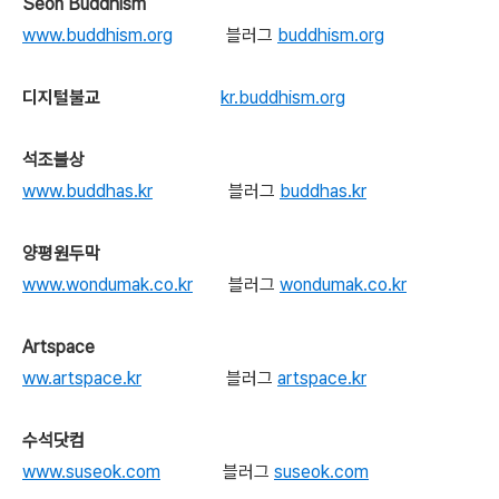
Seon Buddhism
www.buddhism.org
블러그
buddhism.org
디지털불교
kr.buddhism.org
석조불상
www.buddhas.kr
블러그
buddhas.kr
양평원두막
www.wondumak.co.kr
블러그
wondumak.co.kr
Artspace
ww.artspace.kr
블러그
artspace.kr
수석닷컴
www.suseok.com
블러그
suseok.com