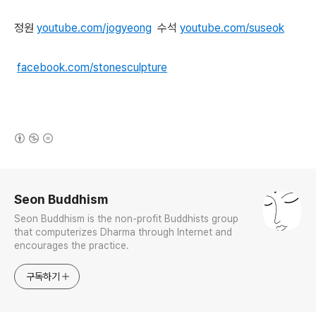
정원
youtube.com/jogyeong
수석
youtube.com/suseok
facebook.com/stonesculpture
(새창열림)
로그 정보
Seon Buddhism
Seon Buddhism is the non-profit Buddhists group
that computerizes Dharma through Internet and
encourages the practice.
구독하기