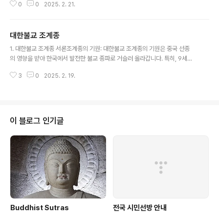
0
0
2025. 2. 21.
타버스 등 다양한 디지털 도구와 플랫폼을 활용하여 불교를 현대 사회에 적응시
키고, 전 세계 사람들에게 보다 쉽게 접근할 수 있도록 하는 현상입니다. 1. 디지
털 불교의 주요 특징 디지털 불교는 전통적인 불교를 디지털 환경에서 재해석하
대한불교 조계종
며 다음과 같은 형태로 나타납니다: * 온라인 법회 및 명상: YouTube, Zoo
글 내용
m, 팟캐스트 등을 통해 시간과 장소의 제약 없이 법문 스트리밍, 명상 지도, 온
1. 대한불교 조계종 서론조계종의 기원: 대한불교 조계종의 기원은 중국 선종
라인 법회 참여 가능 (예: 스님들의 유튜브 채널, 정토회 라이브). * 디..
의 영향을 받아 한국에서 발전한 불교 종파로 거슬러 올라갑니다. 특히, 9세
기 신라 시대에 도의 국사(702-780)가 혜능 대사(638-713)의 법맥을 전파
3
0
2025. 2. 19.
하면서 조계종의 기초가 마련되었습니다. 도의 국사는 혜능의 제자인 선사 신수
의 법을 받아, 한국 불교에 선종의 맥을 이어냈습니다. 이로 인해 조계종은 선
(禪)의 전통을 중심으로 발전하게 되었습니다. 그 후, 고려 시대에 이르러 지눌
(1158-1210)과 보우(1301-1382) 등의 큰 스님들이 조계종을 중흥시키
며, 한국 불교의 주류로 자리잡게 되었습니다. 명칭의 유래: 조계종의 '조
이 블로그 인기글
계'는 중국 혜능 대사의 법호인 '조계(曹溪)'에서 유래되었습니다. 혜능은 중
국 광동성의 조..
Buddhist Sutras
전국 시민선방 안내