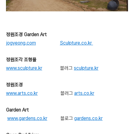
정원조경 Garden Art
jogyeong.com
Sculpture.co.kr
정원조각 조형물
www.sculpture.kr
블러그
sculpture.kr
정원조경
www.arts.co.kr
블러그
arts.co.kr
Garden Art
www.gardens.co.kr
블로그
gardens.co.kr