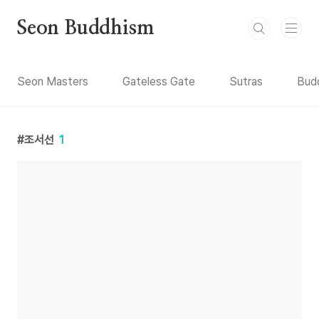
본문 바로가기
Seon Buddhism
Seon Masters
Gateless Gate
Sutras
Budd
조서선
1