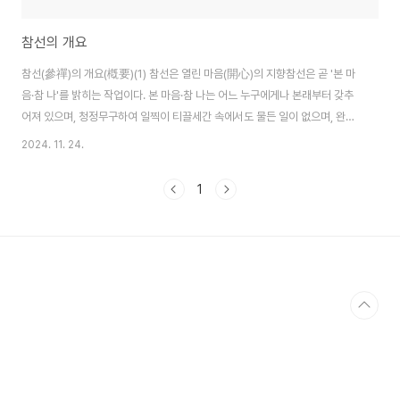
참선의 개요
참선(參禪)의 개요(槪要)(1) 참선은 열린 마음(開心)의 지향참선은 곧 '본 마
음·참 나'를 밝히는 작업이다. 본 마음·참 나는 어느 누구에게나 본래부터 갖추
어져 있으며, 청정무구하여 일찍이 티끌세간 속에서도 물든 일이 없으며, 완전
하다고 한다. 참선은 이러한 본 마음·참 나에 대한 확고한 인식 내지는 신심(信
2024. 11. 24.
心)에서 이루어져야 하며, 이는 올바른 참선의 선결조건이기도 하다. 다시 말해
서 비록 겉보기에는 좌선의 자세나 모습 혹은 생활선의 취지 등이 유사한 듯 보
1
인다 해도 불교의 참선과 여타 종교의 명상법과는 차이가 있는 것이다.사적(史
的)인 관점에서 볼 때, 참선 대중화의 기반을 닦은 이는 육조혜능(638~713)
스님이라고 할 수 있다. 육조스님은 결코 몸의 좌선을 강조하지도 않았으며, 마
음으로 화두드..