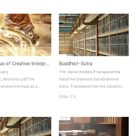
kpa Geungseon ( 1767 ~
편을 모은 것이 장아함(長阿含)이다.장아함
ui Uisun ( 1786 ~ 1866
경은 현존 장경 중 아함부의 일부요, 세칭 長
o Seong-U ( 1826 ~ 1912
· 中 · 雜 · 增一 등의 사아함경의 하나로서
g Jinjong ( 1864 ~ 1940
파알리語(Pali) 佛典 長部(Digha-
ng Gyejong ( 1867 ~
nikaya)에 대응하는 북방 소전의 梵本(佛
gong Wolmyeon ( 1871 ~
敎梵語原本)을 기본으로 하여 계빈국(?賓
am Jungwon ( 1876 ~ 1951
國) 삼장(三藏)인 불타야사(佛陀耶舍
Buddha-yasas)가 량주(凉州)의 축불념
The Locus of Creative Interpretation in Buddhist Thought and Culture
Buddhist-Sutra
(竺佛念)과 함께 후진(後秦) 홍시(弘始) 16
년(서기 413)에 왕의 명을 받아 한문으로 번
ruary
The Vajracchedika Prajnaparamita
역한 것이다.이 장아함경을 현존 파알리어
_Abstracts.pdfThe
SutraThe Diamond SutraDiamond
(語) 불전 ..
unction Formula as a
Sutra :Translated from the Sanskrit
ic Device: Korean and
by Edward ConzeWonderful Dharma
2026. 1. 5.
Commentaries on
Lotus SutraThe Lotus Sutra
 Mahayana Faith (by
:Translated By H. KernContemplation
Park) Vol01_01_Sung-bae
Sutra : AmitayusCompassionate
ntology and Self-Certainty
Lotus SutraCompassionate Lotus
sannapada (by Bibhuti S.
Sutra :Chapter 16, 17The Heart Sutra