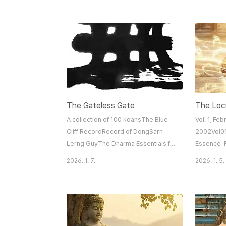
SeonThe House Style of Korean
1604 )Bae
Patriarchal SeonChapter 2: An
1852 )Cho
outline of Ganhwa seonWhat is
)Gyeonghe
Ganhwa Seon?The Characteristics
)Yongseon
Ganhwa Seon has as Patriarchal
)Hangmyou
SeonThe Reason for the Emphasis in
1929 )Man
Ganhwa Seon on Originally Being
1946 )Han
Buddh..
)Myori B..
The Gateless Gate
A collection of 100 koansThe Blue
Vol. 1, Feb
Cliff RecordRecord of DongSarn
2002Vol01
Lerng GuyThe Dharma Essentials for
Essence-F
Cultivating Stopping and
Hermeneut
2026. 1. 7.
2026. 1. 5.
ContemplationThe Platform Sutra of
Chinese 
the 6th Patriarch, Hui NengThirteen
Awakening
Passes of Koans(Hwadu
Sung-bae 
Meditation)Even existing dharmas
Park.pdfO
must be discarded, So how can we
in the pra