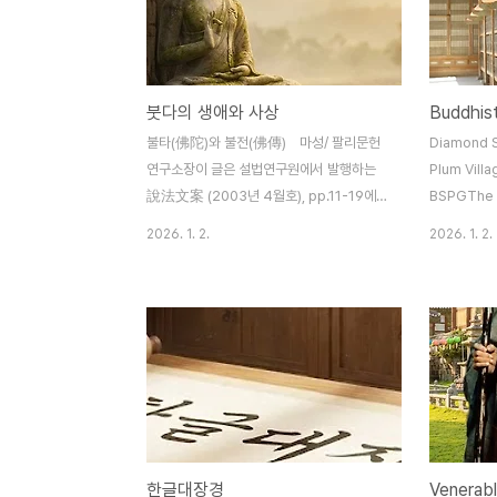
cling to Dharmas which don't
Yadav) Vo
exist!Collection of Stone and
Yadav.pdfI
SandThe Gateless GateThe Ten
Ethics int
Oxherding Pictures - Alleg..
Yong-kil 
붓다의 생애와 사상
Buddhist
Cho.pdf..
불타(佛陀)와 불전(佛傳) 마성/ 팔리문헌
Diamond S
연구소장이 글은 설법연구원에서 발행하는
Plum Vill
說法文案 (2003년 4월호), pp.11-19에
BSPGThe 
게재된 것이다.1. 들어가는 말이번 호부터 "붓
Sutra :Tra
2026. 1. 2.
2026. 1. 2.
다의 생애와 사상"에 대하여 자세히 살펴보고
by Edwar
자 합니다. 불교를 정확히 이해하기 위해서는
Lotus Sutr
무엇보다도 먼저 붓다의 생애에 대한 이해가
Translate
선행되어야만 합니다. 그런데 한국의 불교계
Sutra : P
에서는 출가 · 재가를 막론하고, 붓다의 생애
SutraComp
를 너무나 가볍게 여기거나 거의 무시해 온
Chapter 16
것이 사실입니다. 특히 재가 불자들은 붓다의
ConzeThe 
생애에 대하여 체계적으로 공부할 기회를 갖
SutraHear
지 못하고 있는 경우가 허다합니다.한국불교
Sut..
한글대장경
의 문제점 가운데 하나인 기복적인 신앙과 잘