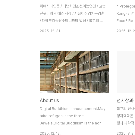
못된 신앙 형태들은 붓다의 생애와 사상에 대
위빠사나입문 / 대념처경조선어능엄경 / 고승
* Prolego
한 이해 부족에서 야기된 것이 대부분입니다.
전붓다의 생애와 사상 / 사십이장경치문경훈
Kong-an* 
그러므로 붓다의 생..
/ 대혜도경종요숫타니파타 법정 / 불교의 체
Face* Re-E
계적 이해대승기신론 / 정본수능엄경지장보
What to Lo
2025. 12. 31.
2025. 12. 2
살본원경 / 숫타니파타중아함경 / 불설장아함
Bodhidhar
경증일아함경 / 위빠사나입문대념처경 / 조선
Your Mind2
어능엄경고승전 / 붓다의 생애와 사상사십이
Pure and 
장경 / 치문경훈대혜도경종요 / 대승기신론정
Mind Is N
본수능엄경 / 지장보살본원경숫타니파타 / 중
Delusion2
아함경불설장아함경 / 증일아함경장아함경
Root of En
/FTP 자료실[DIR] Korean/ 15-Aug-
Is the Ro
2009 23:55[DIR] Pali-Pripitaka-
Minds3.B. 
Bibles/ 14-Aug-2009 09:28[DIR]
Thieves..
About us
선사상과
Publications/ 21-Aug-2009 17:12Ap..
Digital Buddhism announcement.May
불교의 선사상
take refuges in the three
양자역학은 
Jewels!Digital Buddhism is the non-
행과 과학적
profit Buddhists group that
적 유사성으
2025. 12. 12.
2025. 9. 2.