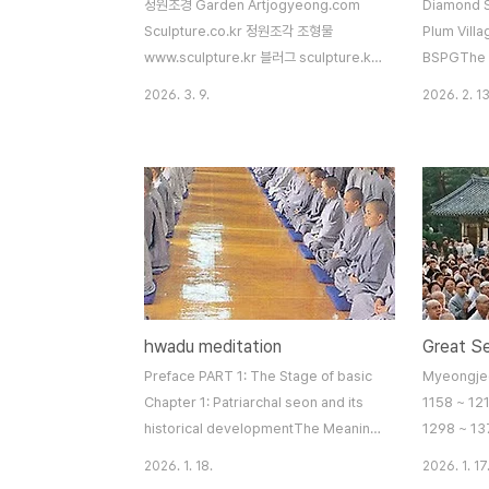
정원조경 Garden Artjogyeong.com
Diamond S
Sculpture.co.kr 정원조각 조형물
Plum Vill
www.sculpture.kr 블러그 sculpture.kr
BSPGThe 
정원조경www.arts.co.kr 블러그
Sutra :Tra
2026. 3. 9.
2026. 2. 13
arts.co.krGarden Art
by Edwar
www.gardens.co.kr 블로그
Lotus Sutr
gardens.co.krSeon
Translate
Buddhismwww.buddhism.org 블러그
Sutra : P
buddhism.org디지털불교
SutraComp
kr.buddhism.org석조불상
Chapter 16
www.buddhas.kr 블러그 buddhas.kr양
ConzeThe 
평원두막www.wondumak.c..
SutraHear
Sut..
hwadu meditation
Preface PART 1: The Stage of basic
Myeongjeok
Chapter 1: Patriarchal seon and its
1158 ~ 12
historical developmentThe Meaning
1298 ~ 13
and Currents of Patriarchal SeonThe
1382 )Nao
2026. 1. 18.
2026. 1. 17
History and Tradition of Korean
)Cheonghe