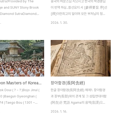
utra:Provided by The
중국의 허운스님 지으시고 한국의 박경훈님
age and SUNY Stony Brook
이 번역 하심..참선요지 서 [參禪要旨 序]선
Diamond SutraDiamond
[禪]이란최고의 일이며 모든 부처님의 정법
nslated from the Sanskrit
안장[正法眼藏]이다.이 일은 말로 표현할
.
2026. 1. 30.
d ConzeWonderful Dharma
수도 마음으로 생각할 수도 없음으로 생각으
aThe Lotus Sutra :
로미칠 수가 없다.달마 스님이 인도에서 오셔
d By H. KernContemplation
서「문자[文字]를 주장하지 않고 곧 사람의마
refaceCompassionate Lotus
음을 가리켜 성품을 보아 부처를 이룬다」고
assionate Lotus Sutra :
하였으니 만약 어떤 사람이 바로 그 자리에서
, 17The Heart Sutra : E.
알아 버리면 곧 법왕[法王]의 사랑하는 아들
Prajna Paramita Heart
이 될 것이다앞으로는 인연을 따라 과거의 업
t Wisdom Sutra: Also Heart
[業]을 녹이고 다시 새로운 재앙을 짖지말라.
타고난 비공[鼻孔]이 털끝만큼도 모자람이
Great Seon Masters of Korean History
장아함경(長阿含經)
없거니 자신의 옷속의구슬을 어찌 일찌기 잃
어버림이 있겠는가?원래 찾을 것이 없다.송
 Doui ( ? ~ ? )Bojo Jinul (
한글 장아함경(長阿含經) 해제1. 장아함경
대[宋代]에 와서사람들의 바탕이 점점 용열
10 )Baegun Gyeonghan (
과 장부(長部)와의 관계 및 그 성립연대아함
하므로 조사[祖師]들 께서는그 증..
74 )Taego Bou ( 1301 ~
(阿含)은 梵語 Agama의 음역(音譯)으로
ng Hyegeun ( 1320 ~ 1376
서 전(傳) · 교(敎) · 법귀(法歸)라는 뜻이다.
.
2026. 1. 16.
o Hyujeong ( 1520 ~
소승교의 총칭으로 사아함 중에서 비교적 장