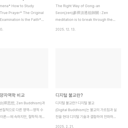
mena* How to Study
The Right Way of Gong-an
True Prayer* The Original
Seon(zen)參禪須透祖師關 : Zen
xamination Is the Faith*
meditation is to break through the
ve* Introduction *
Gateway to Patriarch (e.g. koan),妙悟
0.
2025. 12. 13.
ma : On Lineage1. Watch
要窮心路絕 : and delicate
.A. Mind Motives of the
enlightenment ultimately demands
Tainted Dharma2.B. True
the stillness of mind.the scent of
ot Disclosed because of
apricot tree blossom塵勞迥脫事非常
.C. Good Dharma Is the
: Getting out of dust and pain is not
lightening3.A. Evil Dharma
an ordinary matter.緊把繩頭做一場 :
ot of Three Poisonous
Play a round grabbing it tight.不經一
Original Face of Six
番寒徹骨 : If apricot blossoms don’t
once get over midwinter coldn..
 양자역학 비교
디지털 불교란?
(禪思想, Zen Buddhism)과
디지털 불교란? 디지털 불교
본질적으로 다른 영역—영적 수
(Digital Buddhism)는 불교의 가르침과 실
 이론—에 속하지만, 철학적·개념
천을 현대 디지털 기술과 결합하여 전파하
로 인해 흥미로운 비교가 가능합
고 수행을 지원하는 새로운 형태의 불교를 의
2025. 2. 21.