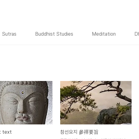
Sutras
Buddhist Studies
Meditation
D
 text
참선요지 參禪要旨