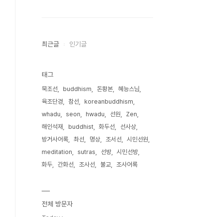
최근글
인기글
태그
묵조선
buddhism
돈황본
혜능스님
육조단경
참선
koreanbuddhism
whadu
seon
hwadu
선원
Zen
해인석재
buddhist
화두선
선사상
방거사어록
촤선
명상
조서선
시민선원
meditation
sutras
선방
시민선방
화두
간화선
조사선
불교
조사어록
전체 방문자