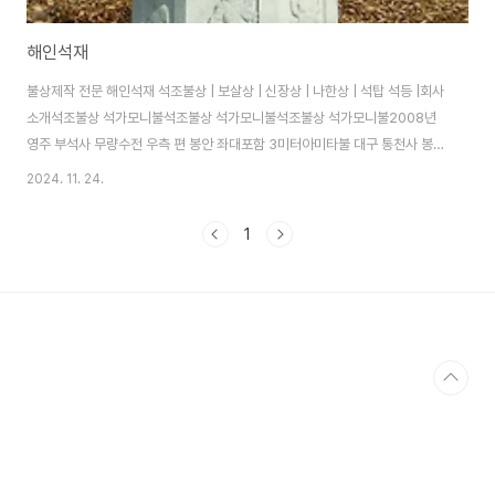
해인석재
불상제작 전문 해인석재 석조불상 | 보살상 | 신장상 | 나한상 | 석탑 석등 |회사
소개석조불상 석가모니불석조불상 석가모니불석조불상 석가모니불2008년
영주 부석사 무량수전 우측 편 봉안 좌대포함 3미터아미타불 대구 통천사 봉안
약사여래좌불 7척 총높이 350cm 경기도 남양주 흥국사 봉안약사여래 총고
2024. 11. 24.
320cm 경주 안강 양동마을 봉안석가여래불 백화암봉안경기도 양주군 주내
면 유양리 산 40번지석가여래불 백화암봉안경기도 양주군 주내면 유양리 산
1
40번지약사여래불 높이 6척 180cm 표면처리 정잔다듬약사여래불 높이 6척
180cm 좌대포함 3m비로자나불 높이 4자 황등석(호수매) 피부 마광처리석
조불상 | 보살상 | 신장상 | 나한상 | 석탑 석등 |회사소개주소: 경기도 양평군
옥천면 옥천리 75HP: 01..