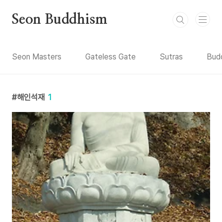
본문 바로가기
Seon Buddhism
Seon Masters
Gateless Gate
Sutras
Budd
해인석재
1