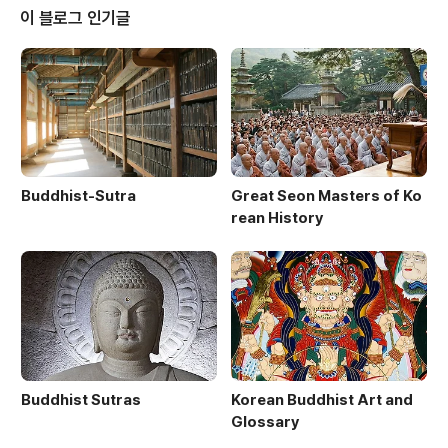
의 원인은 수십여 년의 세월 동안 축적되고 지속되어 온 것이다. ‘종단의 안정과
이 블로그 인기글
쇄신’은 그 말 자체의 절실한 여망에도 불구하고 모든 종도들을 인질처럼 붙잡
아 두고 있었다. ‘종단의 ..
Buddhist-Sutra
Great Seon Masters of Ko
rean History
Buddhist Sutras
Korean Buddhist Art and
Glossary