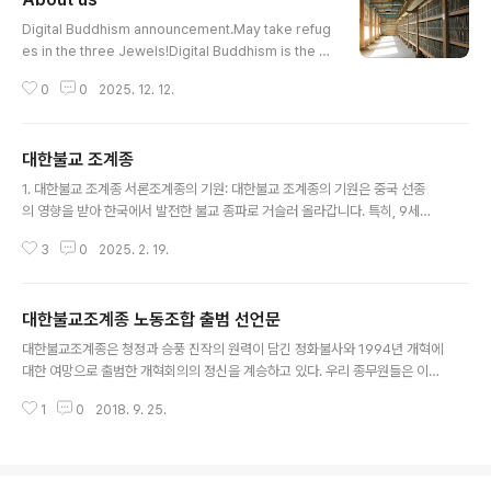
글 내용
Digital Buddhism announcement.May take refug
es in the three Jewels!Digital Buddhism is the n
on-profit Buddhists group that computerizes Dh
0
0
2025. 12. 12.
arma throughInternet and encourages the practi
ce.In the contemporary physics, scientists are s
eeking for the things that can interactand work t
대한불교 조계종
ogether in the impermanent relationships instea
글 내용
d of permanent things.Accordingly, the explorat
1. 대한불교 조계종 서론조계종의 기원: 대한불교 조계종의 기원은 중국 선종
ion objects of science ..
의 영향을 받아 한국에서 발전한 불교 종파로 거슬러 올라갑니다. 특히, 9세
기 신라 시대에 도의 국사(702-780)가 혜능 대사(638-713)의 법맥을 전파
3
0
2025. 2. 19.
하면서 조계종의 기초가 마련되었습니다. 도의 국사는 혜능의 제자인 선사 신수
의 법을 받아, 한국 불교에 선종의 맥을 이어냈습니다. 이로 인해 조계종은 선
(禪)의 전통을 중심으로 발전하게 되었습니다. 그 후, 고려 시대에 이르러 지눌
대한불교조계종 노동조합 출범 선언문
(1158-1210)과 보우(1301-1382) 등의 큰 스님들이 조계종을 중흥시키
글 내용
며, 한국 불교의 주류로 자리잡게 되었습니다. 명칭의 유래: 조계종의 '조
대한불교조계종은 청정과 승풍 진작의 원력이 담긴 정화불사와 1994년 개혁에
계'는 중국 혜능 대사의 법호인 '조계(曹溪)'에서 유래되었습니다. 혜능은 중
대한 여망으로 출범한 개혁회의의 정신을 계승하고 있다. 우리 종무원들은 이
국 광동성의 조..
역사의 매듭마다 당당한 주인으로 참여하여 온몸을 내딛는데 주저하지 않았다.
1
0
2018. 9. 25.
우리의 모든 삶과 생활은 종단과 종무를 중심으로 움직였으며 종단의 주요 구성
원으로서 종도와 우리사회에 희망을 줄 수 있는 종단으로 거듭나기 위해 진력해
왔다.오늘 우리는 다시 종단과 종무를 새겨본다.지난 9개월여의 소요(騷擾)는
우리 모두에게 깊은 상처와 후유증을 남겨 주었다. 그러나 돌이켜보면 이 소요