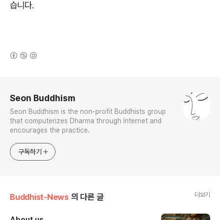
습니다.
(새창열림)
로그 정보
Seon Buddhism
Seon Buddhism is the non-profit Buddhists group
that computerizes Dharma through Internet and
encourages the practice.
구독하기
더보기
Buddhist-News
의 다른 글
About us