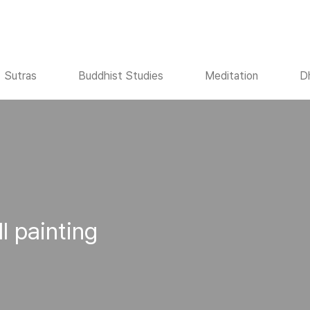
Sutras
Buddhist Studies
Meditation
D
l painting