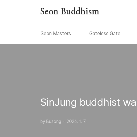
본문 바로가기
Seon Buddhism
Seon Masters
Gateless Gate
SinJung buddhist wal
by Busong
2026. 1. 7.