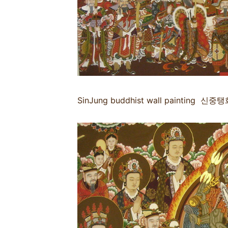
SinJung buddhist wall painting
신중탱화