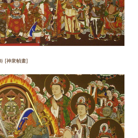
 [神衆幀畫]