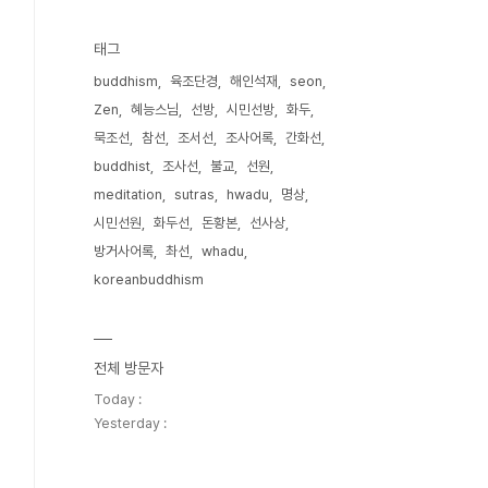
태그
buddhism
육조단경
해인석재
seon
Zen
혜능스님
선방
시민선방
화두
묵조선
참선
조서선
조사어록
간화선
buddhist
조사선
불교
선원
meditation
sutras
hwadu
명상
시민선원
화두선
돈황본
선사상
방거사어록
촤선
whadu
koreanbuddhism
전체 방문자
Today :
Yesterday :