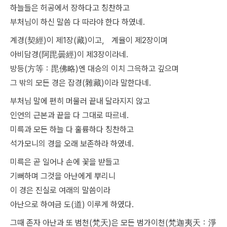
하늘들은 허공에서 장하다고 칭찬하고
부처님이 하신 말씀 다 따라야 한다 하였네.
계경(契經)이 제1장(藏)이고， 계율이 제2장이며
아비담경(阿毘曇經)이 제3장이라네.
방등(方等：毘佛略)엔 대승의 이치 그윽하고 깊으며
그 밖의 모든 경은 잡경(雜藏)이라 말한다네.
부처님 말에 편히 머물러 끝내 달라지지 않고
인연의 근본과 끝을 다 그대로 따르네.
미륵과 모든 하늘 다 훌륭하다 칭찬하고
석가모니의 경을 오래 보존하라 하였네.
미륵은 곧 일어나 손에 꽃을 받들고
기뻐하며 그것을 아난에게 뿌리니
이 경은 진실로 여래의 말씀이라
아난으로 하여금 도(道) 이루게 하였다.
그때 존자 아난과 또 범천(梵天)은 모든 범가이천(梵迦夷天：淨