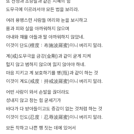
또 선정과 초승달과 같은 지혜의 힘
도무극에 이르러서야 모든 법을 보리라.
여러 용맹스런 사람들 머리와 눈을 보시하고
몸과 피와 살을 아까워하지 않으며
아내와 재물 아들과 딸 아까워하지 않았네.
이것이 단도(檀度：布施波羅蜜)이니 버리지 말라.
계(戒)도무극을 금강(金剛)과 같이 굳게 지켜
헐지 않고 범하지 않으며 잃지 않아야 하네.
마음 지키고 계 보호하기를 병(甁)과 같이 하는 것
이것이 계도(戒度：持戒波羅蜜)이니 버리지 말라.
어떤 사람이 와서 손발을 끊더라도
성내지 않고 참는 힘 굳세기가
바다가 다 받아들이고도 증감이 없는 것처럼 하는 것
이것이 인도(忍度：忍辱波羅蜜)이니 버리지 말라.
모든 착하고 나쁜 행 짓는 데에 있어서