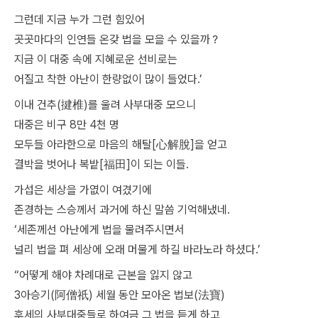
그런데 지금 누가 그런 힘있어
곳곳마다의 인연들 온갖 법을 모을 수 있을까？
지금 이 대중 속에 지혜로운 선비로는
어질고 착한 아난이 한량없이 많이 들었다.’
이내 건추(揵椎)를 울려 사부대중 모으니
대중은 비구 8만 4천 명
모두들 아라한으로 마음의 해탈[心解脫]을 얻고
결박을 벗어나 복밭[福田]이 되는 이들.
가섭은 세상을 가엾이 여겼기에
존경하는 스승께서 과거에 하신 말씀 기억해냈네.
‘세존께선 아난에게 법을 물려주시면서
널리 법을 펴 세상에 오래 머물게 하길 바라노라 하셨다.’
“어떻게 해야 차례대로 근본을 잃지 않고
3아승기(阿僧祇) 세월 동안 모아온 법보(法寶)
후세의 사부대중들로 하여금 그 법을 듣게 하고