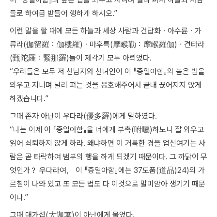
들로 하여금 받들어 행하게 하시오.”
이런 말을 할 때에 모든 하늘과 세상 사람과 건답화ㆍ아수륜ㆍ가
류라(伽留羅：伽樓羅)ㆍ마후륵(摩睺勒：摩睺羅伽)ㆍ견타라
(甄陀羅：緊那羅)들이 제각기 모두 아뢰었다.
“우리들은 모두 저 선남자와 선녀인이 이 『증일아함』의 높은 법을
외우고 지니며 널리 펴는 것을 옹호해주어서 끝내 끊어지지 않게
하겠습니다.”
그때 존자 아난이 우다라(優多羅)에게 말하였다.
“나는 이제 이 『증일아함』을 너에게 부촉(咐囑)하노니 잘 외우고
읽어 쇠퇴하지 않게 하라. 왜냐하면 이 거룩한 경을 업신여기는 사
람은 곧 타락하여 범부의 행을 하게 되겠기 때문이다. 그 까닭이 무
엇인가？ 우다라여， 이 『증일아함』에는 37도품(道品)24)의 가
르침이 나와 있고 또 모든 법도 다 이것으로 말미암아 생기기 때문
이다.”
그때 대가섭(大迦葉)이 아난에게 물었다.