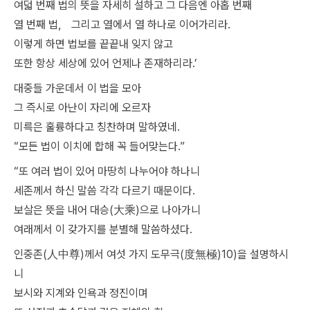
여덟 번째 법의 뜻을 자세히 설하고 그 다음엔 아홉 번째
열 번째 법， 그리고 열에서 열 하나로 이어가리라.
이렇게 하면 법보를 끝끝내 잊지 않고
또한 항상 세상에 있어 언제나 존재하리라.’
대중들 가운데서 이 법을 모아
그 즉시로 아난이 자리에 오르자
미륵은 훌륭하다고 칭찬하며 말하였네.
“모든 법이 이치에 합해 꼭 들어맞는다.”
“또 여러 법이 있어 마땅히 나누어야 하나니
세존께서 하신 말씀 각각 다르기 때문이다.
보살은 뜻을 내어 대승(大乘)으로 나아가니
여래께서 이 갖가지를 분별해 말씀하셨다.
인중존(人中尊)께서 여섯 가지 도무극(度無極)10)을 설명하시
니
보시와 지계와 인욕과 정진이며