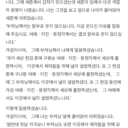
니다. 그때 세존께서 갑자기 웃으셨는데 세존의 입에서 다섯 색깔
의 광명이 나왔습니다. 나는 그것을 보고 앞으로 나아가 꿇어앉아
세존께 아뢰었습니다.
‘부처님께서는 함부로 웃지 않으십니다. 지금 웃으신 이유를 말씀
해 주십시오. 여래ㆍ지진ㆍ등정각께서는 결코 함부로 웃지 않으십
니다.’
가섭이시여， 그때 부처님께서 나에게 말씀하셨습니다.
‘과거 세상 현겁 중에 구류손 여래ㆍ지진ㆍ등정각께서 세상에 출
현하시어， 이곳에서 제자들을 위해 널리 설법하셨다. 또 그 현겁
중에 구나함 여래ㆍ지진ㆍ등정각께서 세상에 출현하셨는데， 그
때 그 부처님께서도 이곳에서 널리 설법하셨다. 또 그 현겁 동안에
가섭 여래ㆍ지진ㆍ등정각께서 세상에 출현하셨는데， 그 여래께
서도 이곳에서 널리 설법하셨느니라.’
이렇게 말씀하셨습니다.
가섭이시여， 그때 나는 부처님 앞에 꿇어앉아 아뢰었습니다.
‘원컨대 뒷날 석가모니 부처님도 또한 이곳에서 제자들을 위해 모