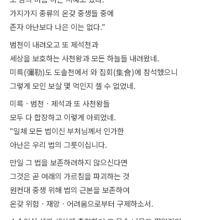
가지가지 종류의 온갖 중생들 중에
존자 아난보다 나은 이는 없다.”
범천이 내려오고 또 제석천과
세상을 보호하는 사천왕과 모든 하늘들 내려왔네.
미륵(彌勒)도 도솔천에서 와 집회(集會)에 참석했으니
그렇게 모인 보살 몇 억인지 셀 수 없었네.
미륵ㆍ범천ㆍ제석과 또 사천왕들
모두 다 합장하고 이렇게 아뢰었네.
“일체 모든 법이신 부처님께서 인가한
아난은 우리 법의 그릇이십니다.
만일 그 법을 보존하려하지 않으신다면
그것은 곧 여래의 가르침을 파괴하는 것
원컨대 중생 위해 법의 근본을 보존하여
온갖 위험ㆍ재앙ㆍ어려움으로부터 구제하소서.