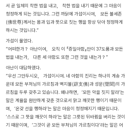
서 곧 일체의 착한 법을 내고， 착한 법을 내기 때문에 그 마음이
청정하게 되는 것입니다. 그런 까닭에 가섭이시여， 모든 불세존
(佛世尊)께서는 몸과 입과 뜻으로 짓는 행을 항상 닦아 청정하게
하시는 것입니다.”
가섭이 물었다.
“어떠한가？ 아난이여， 오직 이 『증일아함』만이 37도품과 모든
법을 내는가， 다른 세 아함도 또한 그런 것을 내는가？”
아난이 대답하였다.
“우선 그만두시오， 가섭이시여. 네 아함의 진리는 하나의 게송 가
운데 모든 부처님의 가르침과 벽지불(辟支佛)과 성문(聲聞)의 가
르침을 두루 갖추고 있습니다. 왜냐하면，‘모든 악을 짓지 말라’는
말은 계율을 원만하게 갖춘 것으로서 맑고 깨끗한 행이기 때문이
며，‘온갖 선을 행하라’는 말은 마음이 청정해지기 때문입니다.
‘스스로 그 뜻을 깨끗이 하라’는 말은 그릇된 뒤바뀜을 버리는 것이
기 때문이며，‘그것이 곧 모든 부처님의 가르침이다’라는 말은 어