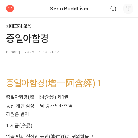
검색하기
Seon Buddhism
티스토리
카테고리 없음
증일아함경
Busong
2025. 12. 30. 21:32
증일아함경(增一阿含經) 1
증일아함경(增一阿含經) 제1권
동진 계빈 삼장 구담 승가제바 한역
김월운 번역
1. 서품(序品)
일곱 번째 신선인 능인(能仁)1)께 귀의하옵고