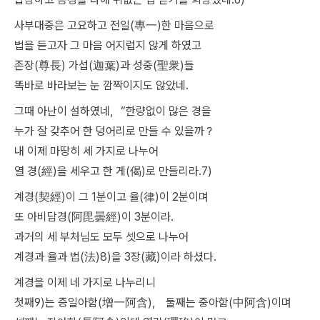
사부대중은 고요하고 전일(專一)한 마음으로
법을 듣고자 그 마음 어지럽지 않게 하였고
존장(尊長) 가섭(迦葉)과 성중(聖衆)들
똑바로 바라보는 눈 깜짝이지도 않았네.
그때 아난이 설하였네，“한량없이 많은 경을
누가 잘 갖추어 한 덩어리로 만들 수 있을까？
내 이제 마땅히 세 가지로 나누어
열 경(經)을 세우고 한 게(偈)로 만들리라.7)
계경(契經)이 그 1분이고 율(律)이 2분이며
또 아비담경(阿毘曇經)이 3분이라.
과거의 세 부처님도 모두 셋으로 나누어
계경과 율과 법(法)8)을 3장(藏)이라 하셨다.
계경을 이제 네 가지로 나누리니
첫째9)는 증일아함(增一阿含)， 둘째는 중아함(中阿含)이며