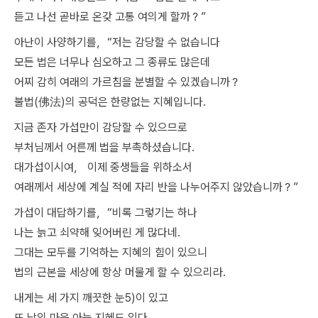
듣고 나선 곧바로 온갖 고통 여의게 할까？”
아난이 사양하기를，“저는 감당할 수 없습니다
모든 법은 너무나 심오하고 그 종류도 많은데
어찌 감히 여래의 가르침을 분별할 수 있겠습니까？
불법(佛法)의 공덕은 한량없는 지혜입니다.
지금 존자 가섭만이 감당할 수 있으므로
부처님께서 어른께 법을 부촉하셨습니다.
대가섭이시여， 이제 중생들을 위하소서
여래께서 세상에 계실 적에 자리 반을 나누어주지 않았습니까？”
가섭이 대답하기를，“비록 그렇기는 하나
나는 늙고 쇠약해 잊어버린 게 많다네.
그대는 모두를 기억하는 지혜의 힘이 있으니
법의 근본을 세상에 항상 머물게 할 수 있으리라.
내게는 세 가지 깨끗한 눈5)이 있고
또 남의 마음 아는 지혜도 있다.