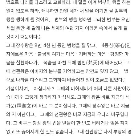
법으로 나라를 다스리고 교화하라. 내 말을 어겨 범부의 행을 하는
일이 없도록 하라. 왜냐하면 만일 네가 내 말을 어기면 곧 범부의
행을 행하게 될 것이요， 범부의 행을 행하면 그러한 범부는 오랜
세월 동안 세 갈래 나쁜 세계와 여덟 가지 어려움 속에서 살게 될
것이기 때문이다.〉
그때 장수왕은 8만 4천 년 동안 범행을 잘 닦고， 4등심(等心)인
자애로운 마음ㆍ불쌍히 여기는 마음ㆍ기뻐하는 마음ㆍ평정한 마
음을 실천하다가， 목숨을 마친 뒤에 범천(梵天)에 태어났다. 그
때 선관왕은 아버지의 분부를 기억하고는 잠깐도 잊지 않고， 법
으로 나라를 다스리고 교화하여 비뚤어진 일이 조금도 없었다.’
가섭이시여， 아십니까？ 그때의 마하제바가 어찌 다른 사람이겠
습니까？ 그렇게 생각하지 마십시오. 그때의 왕은 바로 지금의 석
가문(釋迦文)이 바로 그 분이십니다. 그때의 장수왕은 바로 지금
의 저 아난이고， 그때의 선관왕은 바로 지금의 우다라 비구입니
다. 그 비구는 항상 왕의 법을 받들어 한 번도 버리거나 잊은 적이
없고 또 끊어지게 한 일도 없습니다. 그때 선관왕은 다시 부왕의 명