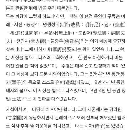
본을 관찰한 뒤에 법을 주기 때문입니다.
무슨 까닭에 그렇게 하느냐 하면， 옛날 이 현겁 동안에 구류손 여
래ㆍ지진ㆍ등정각ㆍ명행성위(明行成爲：明行足)ㆍ선서(善逝)
ㆍ세간해(世間解)ㆍ무상사(無上師)ㆍ도법어(導法御：調御丈
夫)ㆍ천인사(天人師)ㆍ불중우(佛衆祐)라는 이가 세상에 출현하
셨습니다. 그때 마하제바(摩訶提婆)라는 왕이 있었습니다. 그 왕
은 세상을 법으로 다스려 교화하였고， 한 번도 아첨하거나 비뚤
어진 일을 한 적이 없었으며， 수명은 매우 길고 단정하기 짝이 없
이 그 세상에 보기 드문 사람이었습니다. 그는 8만 4천 년 동안 동
자(童子)의 몸으로 스스로 유희(遊戱)하였고， 8만 4천 년 동안
태자의 몸으로 이 세상을 법으로 다스렸으며，8만 4천 년 동안 왕
법(王法)으로 이 천하를 다스렸습니다.
가섭이시여， 마땅히 아셔야만 합니다. 그때 세존께서는 감리원
(甘梨園)에 유람하시면서 관례적으로 오래 전부터 해오셨던 법대
로 식사 후에 뜰 가운데를 거니셨고， 나는 시자(侍子)로 있었습