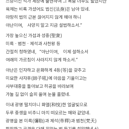
스승이신 석가 세상에 출현하여 그 목숨 너무도 짧았지만
육체는 비록 가셨어도 법신(法身)은 남아 있네.
마땅히 법의 근본 끊어지지 않게 해야 하니
아난이여， 사양치 말고 지금 설법하소서.”
가장 높으신 가섭과 성중(聖衆)
미륵ㆍ범천ㆍ제석과 사천왕 등
간절히 청하였네，“아난이여， 이제 설하소서
여래의 가르침이 사라지지 않게 하소서.”
아난은 인자하고 온화하게 4등(等)을 갖추고
미묘한 사자후(師子吼)에 마음을 기울이고는
사부대중을 돌아보고 허공을 바라보며
가눌 길 없이 슬피 울며 눈물 흘렸네.
이내 광명 떨치더니 화열(和悅)한 얼굴빛으로
두루 중생을 비추니 마치 떠오르는 해와 같았네.
광명을 본 미륵(彌勒)과 제석(帝釋)과 범천(梵天)
합장하고 공경을 다해 위없는 법 듣기를 희망했네.6)