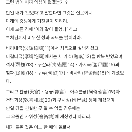
그런 법에 어찌 의심이 없겠는가？
만일 내가 ‘보았다’고 말한다면 그것은 잘못이니
미래의 중생에게 거짓말이 되리라.
이제 모든 경에 ‘이와 같이 들었다’ 하고
부처님께서 머무신 성과 국토를 밝히리라.
바라내국(波羅㮈國)11)에서 처음으로 설법하셨고
마갈타국(摩竭陀國)에서는 세 가섭(迦葉)12)을 항복 받았으며
석시(釋翅)13)ㆍ구살라(拘薩羅)14)ㆍ가시국(迦尸國)15)과
첨파(瞻波)16)ㆍ구류(句留)17)ㆍ비사리(鞞舍離)18)에 계셨었
다.
그리고 천궁(天宮)ㆍ용궁(龍宮)ㆍ아수륜궁(阿修倫宮)19)과
건답화성(乾沓和城)20)과 구시성(拘尸城) 등에 계셨으며
만일 경을 연설한 곳 알 수 없을 경우에는
그 으뜸인 사위성(舍衛城)에 계셨었다 하리라.
내가 들은 것은 어느 한 때의 일로서