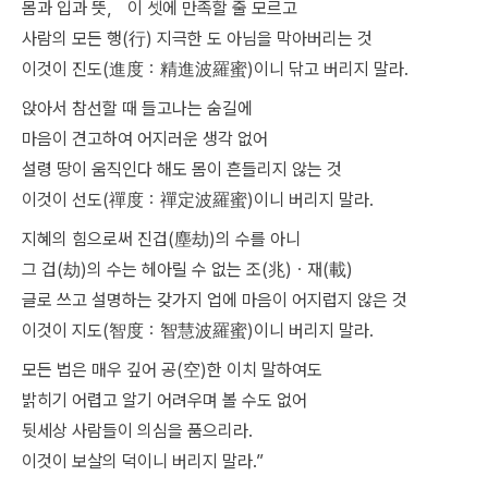
몸과 입과 뜻， 이 셋에 만족할 줄 모르고
사람의 모든 행(行) 지극한 도 아님을 막아버리는 것
이것이 진도(進度：精進波羅蜜)이니 닦고 버리지 말라.
앉아서 참선할 때 들고나는 숨길에
마음이 견고하여 어지러운 생각 없어
설령 땅이 움직인다 해도 몸이 흔들리지 않는 것
이것이 선도(禪度：禪定波羅蜜)이니 버리지 말라.
지혜의 힘으로써 진겁(塵劫)의 수를 아니
그 겁(劫)의 수는 헤아릴 수 없는 조(兆)ㆍ재(載)
글로 쓰고 설명하는 갖가지 업에 마음이 어지럽지 않은 것
이것이 지도(智度：智慧波羅蜜)이니 버리지 말라.
모든 법은 매우 깊어 공(空)한 이치 말하여도
밝히기 어렵고 알기 어려우며 볼 수도 없어
뒷세상 사람들이 의심을 품으리라.
이것이 보살의 덕이니 버리지 말라.”