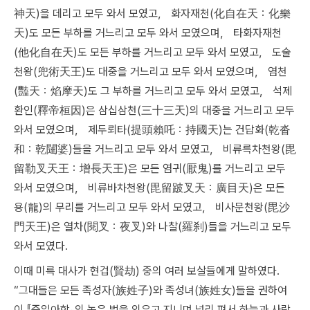
神天)을 데리고 모두 와서 모였고， 화자재천(化自在天：化樂
天)도 모든 부하를 거느리고 모두 와서 모였으며， 타화자재천
(他化自在天)도 모든 부하를 거느리고 모두 와서 모였고， 도술
천왕(兜術天王)도 대중을 거느리고 모두 와서 모였으며， 염천
(豔天：焰摩天)도 그 부하를 거느리고 모두 와서 모였고， 석제
환인(釋帝桓因)은 삼십삼천(三十三天)의 대중을 거느리고 모두
와서 모였으며， 제두뢰타(提頭賴吒：持國天)는 건답화(乾沓
和：乾闥婆)들을 거느리고 모두 와서 모였고， 비류륵차천왕(毘
留勒叉天王：增長天王)은 모든 염귀(厭鬼)를 거느리고 모두
와서 모였으며， 비류바차천왕(毘留跛叉天：廣目天)은 모든
용(龍)의 무리를 거느리고 모두 와서 모였고， 비사문천왕(毘沙
門天王)은 열차(閱叉：夜叉)와 나찰(羅刹)들을 거느리고 모두
와서 모였다.
이때 미륵 대사가 현겁(賢劫) 중의 여러 보살들에게 말하였다.
“그대들은 모든 족성자(族姓子)와 족성녀(族姓女)들을 권하여
이 『증일아함』의 높은 법을 외우고 지니며 널리 펴서 하늘과 사람