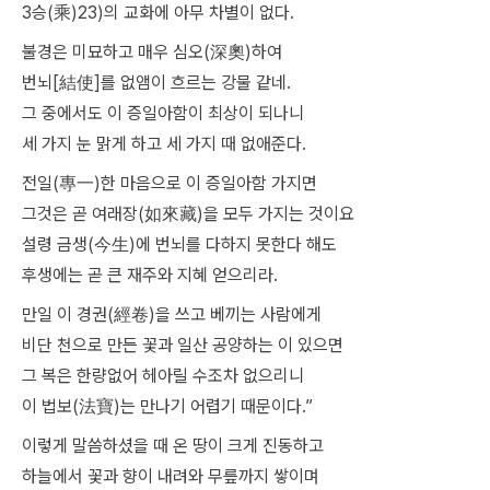
3승(乘)23)의 교화에 아무 차별이 없다.
불경은 미묘하고 매우 심오(深奧)하여
번뇌[結使]를 없앰이 흐르는 강물 같네.
그 중에서도 이 증일아함이 최상이 되나니
세 가지 눈 맑게 하고 세 가지 때 없애준다.
전일(專一)한 마음으로 이 증일아함 가지면
그것은 곧 여래장(如來藏)을 모두 가지는 것이요
설령 금생(今生)에 번뇌를 다하지 못한다 해도
후생에는 곧 큰 재주와 지혜 얻으리라.
만일 이 경권(經卷)을 쓰고 베끼는 사람에게
비단 천으로 만든 꽃과 일산 공양하는 이 있으면
그 복은 한량없어 헤아릴 수조차 없으리니
이 법보(法寶)는 만나기 어렵기 때문이다.”
이렇게 말씀하셨을 때 온 땅이 크게 진동하고
하늘에서 꽃과 향이 내려와 무릎까지 쌓이며