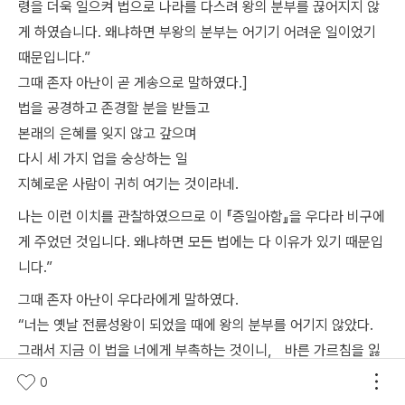
령을 더욱 일으켜 법으로 나라를 다스려 왕의 분부를 끊어지지 않
게 하였습니다. 왜냐하면 부왕의 분부는 어기기 어려운 일이었기
때문입니다.”
그때 존자 아난이 곧 게송으로 말하였다.]
법을 공경하고 존경할 분을 받들고
본래의 은혜를 잊지 않고 갚으며
다시 세 가지 업을 숭상하는 일
지혜로운 사람이 귀히 여기는 것이라네.
나는 이런 이치를 관찰하였으므로 이 『증일아함』을 우다라 비구에
게 주었던 것입니다. 왜냐하면 모든 법에는 다 이유가 있기 때문입
니다.”
그때 존자 아난이 우다라에게 말하였다.
“너는 옛날 전륜성왕이 되었을 때에 왕의 분부를 어기지 않았다.
그래서 지금 이 법을 너에게 부촉하는 것이니， 바른 가르침을 잃
지 말고 범부의 행을 짓지 말라. 너는 이제 마땅히 알아야 한다. 만
0
일 여래의 훌륭한 가르침을 어기면 곧 범부 자리에 떨어질 것이다.