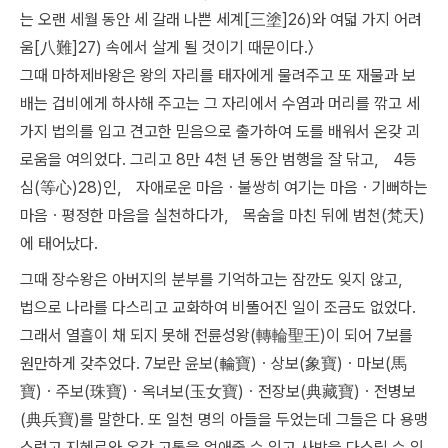
는 오랜 세월 동안 세 갈래 나쁜 세계[三塗]26)와 여덟 가지 어려
움[八難]27) 속에서 살게 될 것이기 때문이다.〉
그때 마하제바왕은 왕의 자리를 태자에게 물려주고 또 재물과 보
배는 겁비에게 하사해 주고는 그 자리에서 수염과 머리를 깎고 세
가지 법의를 입고 견고한 믿음으로 출가하여 도를 배워서 온갖 괴
로움을 여의었다. 그리고 8만 4천 년 동안 범행을 잘 닦고， 4등
심(等心)28)인， 자애로운 마음ㆍ불쌍히 여기는 마음ㆍ기뻐하는
마음ㆍ평정한 마음을 실천하다가， 목숨을 마친 뒤에 범천(梵天)
에 태어났다.
그때 장수왕은 아버지의 분부를 기억하고는 잠깐도 잊지 않고，
법으로 나라를 다스리고 교화하여 비뚤어진 일이 조금도 없었다.
그래서 열흘이 채 되지 못해 전륜성왕(轉輪聖王)이 되어 7보를
원만하게 갖추었다. 7보란 윤보(輪寶)ㆍ상보(象寶)ㆍ마보(馬
寶)ㆍ주보(珠寶)ㆍ옥녀보(玉女寶)ㆍ전장보(典藏寶)ㆍ전병보
(典兵寶)를 말한다. 또 일천 명의 아들을 두었는데 그들은 다 용맹
스럽고 지혜로와 온갖 고통을 없애줄 수 있고 사방을 다스릴 수 있