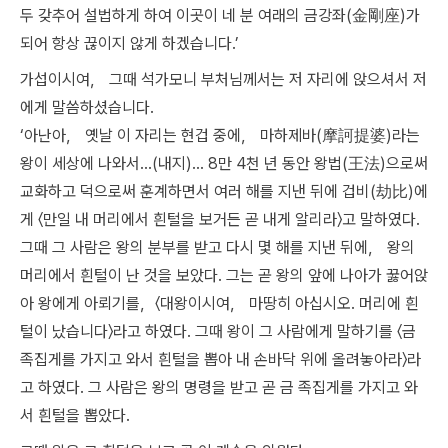
두 갖추어 설법하게 하여 이곳이 네 분 여래의 금강좌(金剛座)가
되어 항상 끊이지 않게 하겠습니다.’
가섭이시여， 그때 석가모니 부처님께서는 저 자리에 앉으셔서 저
에게 말씀하셨습니다.
‘아난아， 옛날 이 자리는 현겁 중에， 마하제바(摩訶提婆)라는
왕이 세상에 나와서…(내지)… 8만 4천 년 동안 왕법(王法)으로써
교화하고 덕으로써 훈계하면서 여러 해를 지낸 뒤에 겁비(劫比)에
게 〈만일 내 머리에서 흰털을 보거든 곧 내게 알리라〉고 말하였다.
그때 그 사람은 왕의 분부를 받고 다시 몇 해를 지낸 뒤에， 왕의
머리에서 흰털이 난 것을 보았다. 그는 곧 왕의 앞에 나아가 꿇어앉
아 왕에게 아뢰기를，〈대왕이시여， 마땅히 아십시오. 머리에 흰
털이 났습니다〉라고 하였다. 그때 왕이 그 사람에게 말하기를 〈금
족집게를 가지고 와서 흰털을 뽑아 내 손바닥 위에 올려놓아라〉라
고 하였다. 그 사람은 왕의 명령을 받고 곧 금 족집게를 가지고 와
서 흰털을 뽑았다.