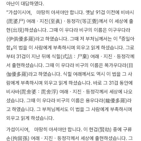
아난이 대답하였다.
“가섭이시여， 마땅히 아셔야만 합니다. 옛날 91겁 이전에 비바시
(毘婆尸) 여래ㆍ지진(至眞)ㆍ등정각(等正覺)께서 이 세상에 출
현(出現)하셨습니다. 그때 이 우다라 비구의 이름은 이구우다라
(伊俱優多羅)라고 하였습니다. 그때 저 부처님께서는 이 『증일아
함』의 법을 이 사람에게 부촉하시며 외우고 읽게 하셨습니다. 그로
부터 31겁이 지난 뒤에 식힐(式詰：尸棄) 여래ㆍ지진ㆍ등정각께
서 출현하셨습니다. 그때 이 우다라 비구의 이름은 목가우다라(目
伽優多羅)라고 하였습니다. 식힐 여래께서도 역시 이 법을 그 사
람에게 부촉하시며 외우고 읽게 하셨습니다. 바로 그 31겁 동안에
비사바(毘舍婆：毘舍浮) 여래ㆍ지진ㆍ등정각께서 세상에 나오
셨습니다. 그때 이 우다라 비구의 이름은 용우다라(龍優多羅)라
고 하였습니다. 그 부처님께서도 이 법을 그 사람에게 부촉하시며
외우고 읽게 하셨습니다.
가섭이시여， 마땅히 아셔야만 합니다. 이 현겁(賢劫) 중에 구류
손(拘留孫) 여래ㆍ지진ㆍ등정각께서 세상에 출현하셨습니다. 그