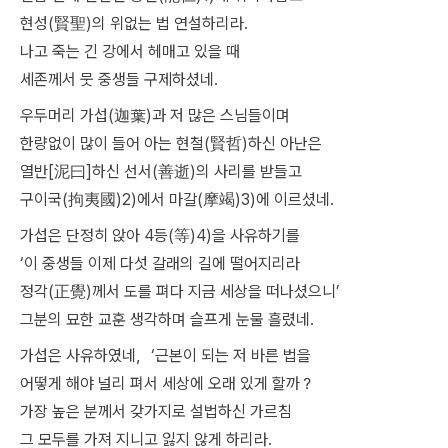
현성(賢聖)의 위없는 법 연설하리라.
나고 죽는 긴 강에서 헤매고 있을 때
세존께서 뭇 중생들 구제하셨네.
우두머리 가섭(迦葉)과 저 많은 스님들이며
한량없이 많이 들어 아는 현철(賢哲)하신 아난은
열반[泥曰]하신 선서(善逝)의 사리를 받들고
구이국(拘夷國)2)에서 마갈(摩竭)3)에 이르셨네.
가섭은 단정히 앉아 4등(等)4)을 사유하기를
‘이 중생들 이제 다섯 갈래의 길에 떨어지리라
정각(正覺)께서 도를 펴다 지금 세상을 떠나셨으니’
그분의 묘한 교훈 생각하며 슬프게 눈물 흘렸네.
가섭은 사유하였네，‘근본이 되는 저 바른 법을
어떻게 해야 널리 펴서 세상에 오래 있게 할까？
가장 높은 분께서 갖가지로 설법하신 가르침
그 모두를 가져 지니고 잃지 않게 하리라.