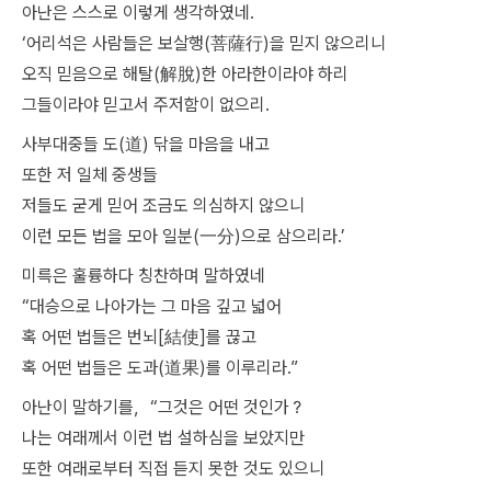
아난은 스스로 이렇게 생각하였네.
‘어리석은 사람들은 보살행(菩薩行)을 믿지 않으리니
오직 믿음으로 해탈(解脫)한 아라한이라야 하리
그들이라야 믿고서 주저함이 없으리.
사부대중들 도(道) 닦을 마음을 내고
또한 저 일체 중생들
저들도 굳게 믿어 조금도 의심하지 않으니
이런 모든 법을 모아 일분(一分)으로 삼으리라.’
미륵은 훌륭하다 칭찬하며 말하였네
“대승으로 나아가는 그 마음 깊고 넓어
혹 어떤 법들은 번뇌[結使]를 끊고
혹 어떤 법들은 도과(道果)를 이루리라.”
아난이 말하기를，“그것은 어떤 것인가？
나는 여래께서 이런 법 설하심을 보았지만
또한 여래로부터 직접 듣지 못한 것도 있으니