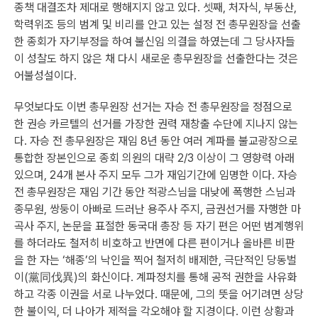
종책 대결조차 제대로 행해지지 않고 있다. 셋째, 처자식, 부동산,
학력위조 등의 범계 및 비리를 안고 있는 설정 전 총무원장을 선출
한 종회가 자기부정을 하여 불신임 의결을 하였는데 그 당사자들
이 성찰도 하지 않은 채 다시 새로운 총무원장을 선출한다는 것은
어불성설이다.
무엇보다도 이번 총무원장 선거는 자승 전 총무원장을 정점으로
한 권승 카르텔의 선거를 가장한 권력 재창출 수단에 지나지 않는
다. 자승 전 총무원장은 재임 8년 동안 여러 계파를 불교광장으로
통합한 장본인으로 종회 의원의 대략 2/3 이상이 그 영향력 아래
있으며, 24개 본사 주지 모두 그가 재임기간에 임명한 이다. 자승
전 총무원장은 재임 기간 동안 적광스님을 대낮에 폭행한 스님과
종무원, 쌍둥이 아빠로 드러난 용주사 주지, 금권선거를 자행한 마
곡사 주지, 논문을 표절한 동국대 총장 등 자기 편은 어떤 범계행위
를 하더라도 철저히 비호하고 반면에 다른 편이거나 올바른 비판
을 한 자는 ‘해종’의 낙인을 찍어 철저히 배제한, 극단적인 당동벌
이(黨同伐異)의 화신이다. 계파정치를 통해 공적 권한을 사유화
하고 각종 이권을 서로 나누었다. 때문에, 그의 뜻을 어기려면 상당
한 불이익, 더 나아가 제적을 각오해야 할 지경이다. 이런 상황과