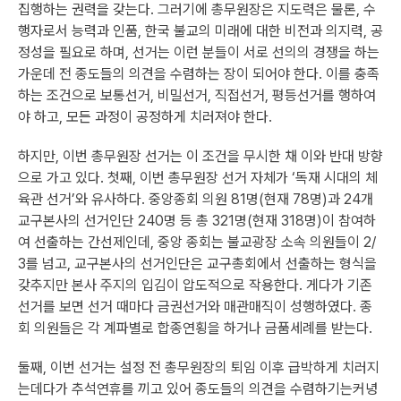
집행하는 권력을 갖는다. 그러기에 총무원장은 지도력은 물론, 수
행자로서 능력과 인품, 한국 불교의 미래에 대한 비전과 의지력, 공
정성을 필요로 하며, 선거는 이런 분들이 서로 선의의 경쟁을 하는
가운데 전 종도들의 의견을 수렴하는 장이 되어야 한다. 이를 충족
하는 조건으로 보통선거, 비밀선거, 직접선거, 평등선거를 행하여
야 하고, 모든 과정이 공정하게 치러져야 한다.
하지만, 이번 총무원장 선거는 이 조건을 무시한 채 이와 반대 방향
으로 가고 있다. 첫째, 이번 총무원장 선거 자체가 ‘독재 시대의 체
육관 선거’와 유사하다. 중앙종회 의원 81명(현재 78명)과 24개
교구본사의 선거인단 240명 등 총 321명(현재 318명)이 참여하
여 선출하는 간선제인데, 중앙 종회는 불교광장 소속 의원들이 2/
3를 넘고, 교구본사의 선거인단은 교구총회에서 선출하는 형식을
갖추지만 본사 주지의 입김이 압도적으로 작용한다. 게다가 기존
선거를 보면 선거 때마다 금권선거와 매관매직이 성행하였다. 종
회 의원들은 각 계파별로 합종연횡을 하거나 금품세례를 받는다.
둘째, 이번 선거는 설정 전 총무원장의 퇴임 이후 급박하게 치러지
는데다가 추석연휴를 끼고 있어 종도들의 의견을 수렴하기는커녕