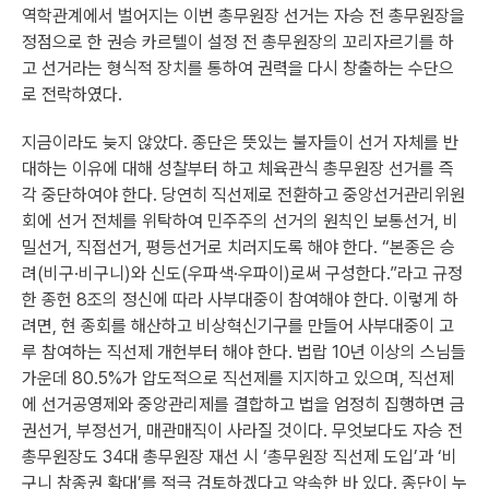
역학관계에서 벌어지는 이번 총무원장 선거는 자승 전 총무원장을
정점으로 한 권승 카르텔이 설정 전 총무원장의 꼬리자르기를 하
고 선거라는 형식적 장치를 통하여 권력을 다시 창출하는 수단으
로 전락하였다.
지금이라도 늦지 않았다. 종단은 뜻있는 불자들이 선거 자체를 반
대하는 이유에 대해 성찰부터 하고 체육관식 총무원장 선거를 즉
각 중단하여야 한다. 당연히 직선제로 전환하고 중앙선거관리위원
회에 선거 전체를 위탁하여 민주주의 선거의 원칙인 보통선거, 비
밀선거, 직접선거, 평등선거로 치러지도록 해야 한다. “본종은 승
려(비구·비구니)와 신도(우파색·우파이)로써 구성한다.”라고 규정
한 종헌 8조의 정신에 따라 사부대중이 참여해야 한다. 이렇게 하
려면, 현 종회를 해산하고 비상혁신기구를 만들어 사부대중이 고
루 참여하는 직선제 개헌부터 해야 한다. 법랍 10년 이상의 스님들
가운데 80.5%가 압도적으로 직선제를 지지하고 있으며, 직선제
에 선거공영제와 중앙관리제를 결합하고 법을 엄정히 집행하면 금
권선거, 부정선거, 매관매직이 사라질 것이다. 무엇보다도 자승 전
총무원장도 34대 총무원장 재선 시 ‘총무원장 직선제 도입’과 ‘비
구니 참종권 확대’를 적극 검토하겠다고 약속한 바 있다. 종단이 누