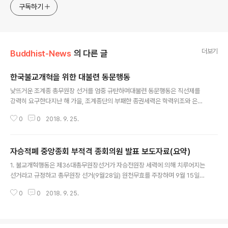
구독하기
더보기
Buddhist-News
의 다른 글
한국불교개혁을 위한 대불련 동문행동
글 내용
낯뜨거운 조계종 총무원장 선거를 엄중 규탄하며대불련 동문행동은 직선제를
강력히 요구한다지난 해 가을, 조계종단의 부패한 종권세력은 학력위조와 은처
자 의혹, 사찰재정 횡령 의혹까지 받고 있는 승려 설정을 제35대 조계종 총무원
0
0
2018. 9. 25.
장으로 선출함으로써 700만 불자들의 가슴에 대못을 박았다. 당시 설정은 잘
알려진 선승의 이미지와는 달리 범계의 백화점이라고 할 정도의 인물이었다. 그
런데도 불구하고 자승종권 세력은 설정을 총무원장에 당선시켰고 적반하장격으
자승적폐 중앙종회 부적격 종회의원 발표 보도자료(요약)
로 설정의 사퇴를 요구하는 출가자와 불교단체를 해종세력으로 몰았다.이랬던
글 내용
자승종권세력이 MBC PD수첩의 보도와 설조스님의 41일간의 단식, 재가불자
1. 불교개혁행동은 제36대총무원장선거가 자승전원장 세력에 의해 치루어지는
들의 빗발치는 “설정퇴진 자승구속” 요구로 위기에 몰리자 설정 원장의 범계의
선거라고 규정하고 총무원장 선거(9월28일) 원천무효를 주장하며 9월 15일
혹 해소를 빌미로 꼬리자르기라는 꼼수를 자..
오후 5시 총무원장선거 원천무효 총궐기대회를 개최 합니다.2. 또한 제16대 중
0
0
2018. 9. 25.
앙종회는 자승 전 원장을 추종하는 세력들이 설정원장을 불신임하는 사태를 초
래, 16대에 이어 제17대 중앙종회의원선거(10월 11일)에 다시 입후보하여 적
폐 기득권을 유지하려고 하고 있습니다.3. 이에 불교개혁행동은 “자승키즈”로
불리우는, 자승 전 원장의 이익을 위해 행동대로써 앞장서 무조건적으로 거수기