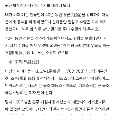
귀신세계의 사자인데 주지를 데리러 왔다.
내가 이제 예순 일곱인데 40년 동안 경론(經論)을 강의하여 대중
들에게 공부를 하게 하였으나 말다툼만 일삼고 수행은 미처 하지
못했으니, 하루 밤 하루 낮만 말미를 주어 수행케 해 주시오.
40년 동안 경론을 강의하기를 탐하면서도 수행을 못했다면 이제
사 다시 수행을 해서 무엇에 쓰겠는가? 한창 목마른데 우물을 파는
격(臨渴掘井)이니, 무슨 소용이 있으랴.
―《마조록(馬祖錄)》―
이상의 이야기는 마조도일(馬祖道一, 709-788)스님의 어록인
《마조록(馬祖錄)》에 전해진다. 마조스님의 스승은 남악회양이고,
남악스님의 은사스님은 육조 혜능스님이므로, 마조스님은 곧 육조
혜능스님의 손 제자 뻘이 된다.
당시 마조스님은 홍주 개원사에 계셨는데, 태안사와 가까운 거리
에 있었던 모양이다. 태안사의 주지는 40년 동안 경론을 강의하던