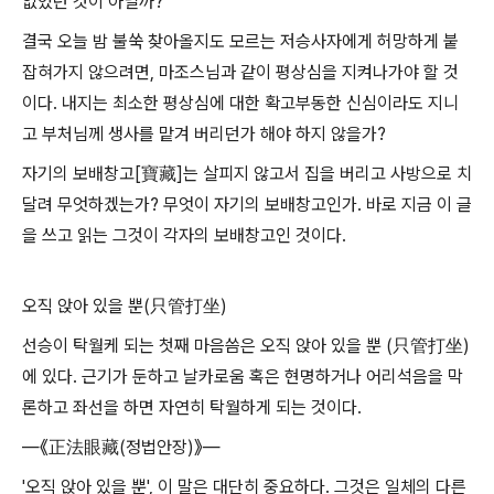
없었던 것이 아닐까?
결국 오늘 밤 불쑥 찾아올지도 모르는 저승사자에게 허망하게 붙
잡혀가지 않으려면, 마조스님과 같이 평상심을 지켜나가야 할 것
이다. 내지는 최소한 평상심에 대한 확고부동한 신심이라도 지니
고 부처님께 생사를 맡겨 버리던가 해야 하지 않을가?
자기의 보배창고[寶藏]는 살피지 않고서 집을 버리고 사방으로 치
달려 무엇하겠는가? 무엇이 자기의 보배창고인가. 바로 지금 이 글
을 쓰고 읽는 그것이 각자의 보배창고인 것이다.
오직 앉아 있을 뿐(只管打坐)
선승이 탁월케 되는 첫째 마음씀은 오직 앉아 있을 뿐 (只管打坐)
에 있다. 근기가 둔하고 날카로움 혹은 현명하거나 어리석음을 막
론하고 좌선을 하면 자연히 탁월하게 되는 것이다.
―《正法眼藏(정법안장)》―
'오직 앉아 있을 뿐', 이 말은 대단히 중요하다. 그것은 일체의 다른