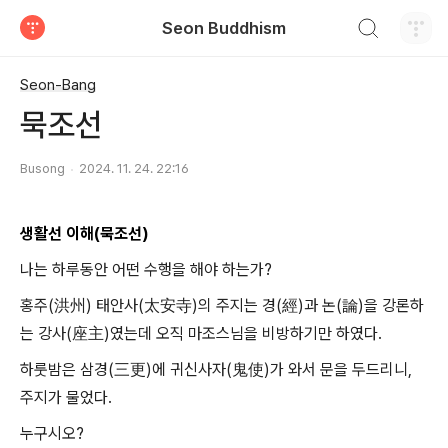
검색하기
Seon Buddhism
티스토리
Seon-Bang
묵조선
Busong
2024. 11. 24. 22:16
생활선 이해(묵조선)
나는 하루동안 어떤 수행을 해야 하는가?
홍주(洪州) 태안사(太安寺)의 주지는 경(經)과 논(論)을 강론하
는 강사(座主)였는데 오직 마조스님을 비방하기만 하였다.
하룻밤은 삼경(三更)에 귀신사자(鬼使)가 와서 문을 두드리니,
주지가 물었다.
누구시오?