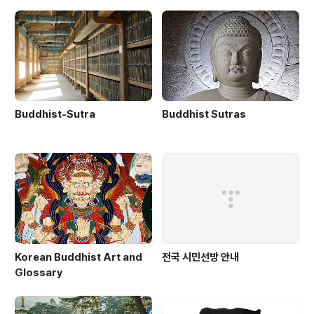
Buddhist-Sutra
Buddhist Sutras
Korean Buddhist Art and
전국 시민선방 안내
Glossary