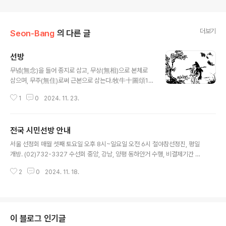
더보기
Seon-Bang
의 다른 글
선방
글 내용
무념(無念)을 들어 종지로 삼고, 무상(無相)으로 본체로
삼으며, 무주(無住)로써 근본으로 삼는다.牧牛十圖頌1.
未牧生寧頭角恣咆哮하니 분( )走溪山路轉遙라一片
1
0
2024. 11. 23.
黑雲橫谷口하니 誰知步步犯佳苗아높은산과 깊은 물,
그리고 우거진 숲--아무리 노력을 하여도 나갈 곳은 여전
히 불분명하구나 !좌절감을 떨치려고, 매미울음소리를 듣
전국 시민선방 안내
는다2. 初調我有芒繩驀鼻穿하니 一廻奔競痛加鞭이
글 내용
라從來劣性難調制하야 猶得山童盡力牽이라가시덤불
서울 선정회 매월 셋째 토요일 오후 8시~일요일 오전 6시 철야참선정진, 평일
에 걸림: 희미하게 중얼거리는 듯한 시냇물 소리.그러나 여
개방. (02)732-3327 수선회 중앙, 강남, 양평 동하안거 수행, 비결제기간 새
기저기 발자국이 있다 --- 이제 바른 길에 들어선 것일까 ?
벽 5시~오후 9시. (02)732-5960 강남포교원 매일 오전 10시~낮 12시 참
소의 코를 꿰어 묶고자 한다면 다른 사람의 힘에 의지하지
2
0
2024. 11. 18.
선, 매주 월요일 오후 2시, 오후 7시 위빠사나수행 (02)539-2631 화계사 토
말라 !3. 受制漸調漸伏息분( )馳하니 渡水穿雲步步隨
요일 오후 7시~일요일 새벽 3시 철야정진, 일요일 오후 1시 30분 일요참선법
라手把芒繩無少緩하니 牧童從日自忘疲라봄바람에
회 (02)902-2663 화계사 국제선원 일요일 오후 1시 참선법회 (02)900-79
흔들리는 버드나무가지 사이에서, 꾀꼬리가..
14 금강선원 토요일 오후 5시 청년반 참선, 매주 일요일 오전 9시 청소년참선.
(02)445-8484 미타사 토요일 오후 10시~일요일 새벽 4시 참선법회. (02)6
이 블로그 인기글
62-4736 임제선원 매월 첫째 일요일..