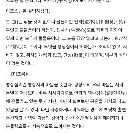
않으면 될 뿐입니다. 평상심(平常心)이 도이기 때문이다.
마조스님은 설법하셨다.
도(道)는 닦을 것이 없으니 물들지만 말라(道不用修 但莫汚染)
무엇을 물들음이라 하는가. 생사심(生死心)으로 작위와 지향이
있게 되면 모두가 물들음이다. 그 도를 당장 알려고 하는가. 평상심
(平常心)이 도이다. 무엇을 평상심이라고 하는가. 조작이 없고, 시
비가 없고, 취사(取捨)가 없고, 단상(斷常)이 없으며, 범부와 성인
이 없는 것이다.
―《마조록》―
평상심이란 평상시의 마음을 뜻한다. 평상시의 우리 마음은 시비
분별을 떠나있다. 비록 시시각각으로 안팎의 역순경계(逆順境界)
에 흔들리고 있는 듯 하지만, 가만히 살펴보면 평온을 기저로 하고
있음을 알 수 있다. 다만 사랑하거나 미워하는 경계에 부딪쳐 홀연
분간하고 선택할 따름인 것이다. 순간 순간 평상심이 깨어지거나
흔들림으로서 지속적으로 느껴지는 것이다.