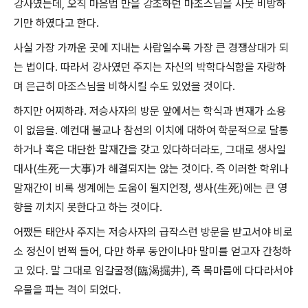
강사였는데, 오직 마음법 만을 강조하던 마조스님을 사뭇 비방하
기만 하였다고 한다.
사실 가장 가까운 곳에 지내는 사람일수록 가장 큰 경쟁상대가 되
는 법이다. 따라서 강사였던 주지는 자신의 박학다식함을 자랑하
며 은근히 마조스님을 비하시킬 수도 있었을 것이다.
하지만 어찌하랴. 저승사자의 방문 앞에서는 학식과 변재가 소용
이 없음을. 예컨대 불교나 참선의 이치에 대하여 학문적으로 달통
하거나 혹은 대단한 말재간을 갖고 있다하더라도, 그대로 생사일
대사(生死一大事)가 해결되지는 않는 것이다. 즉 이러한 학위나
말재간이 비록 생계에는 도움이 될지언정, 생사(生死)에는 큰 영
향을 끼치지 못한다고 하는 것이다.
어쨌든 태안사 주지는 저승사자의 급작스런 방문을 받고서야 비로
소 정신이 번쩍 들어, 다만 하루 동안이나마 말미를 얻고자 간청하
고 있다. 말 그대로 임갈굴정(臨渴掘井), 즉 목마름에 다다라서야
우물을 파는 격이 되었다.